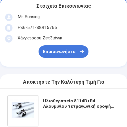
Στοιχεία Επικοινωνίας
Mr. Sunsing
+86-571-88915765
Χάνγκτσοου Ζετζιάνγκ
Επικοινωνήστε
Αποκτήστε Την Καλύτερη Τιμή Για
Ηλιοθεραπεία 8114B+B4
Αλουμινίου τετραγωνική οροφή
διασταυρούμενες ράβδοι καθολική
οροφή ανυψωμένες ράγες με
κλειδαριές υψηλού κόστους