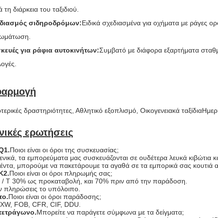
ά τη διάρκεια του ταξιδιού.
εδιασμός σιδηροδρόμων
:
Ειδικά σχεδιασμένα για οχήματα με ράγες 
ωμάτωση.
κευές για ράφια αυτοκινήτων
:
Συμβατό με διάφορα εξαρτήματα σταθμ
λογές.
φαρμογή
τερικές δραστηριότητες
, Αθλητικό εξοπλισμό
, Οικογενειακά ταξίδια
Ημερ
νικές ερωτήσεις
Q1.
Ποιοι είναι οι όροι της συσκευασίας;
ενικά, τα εμπορεύματα μας συσκευάζονται σε ουδέτερα λευκά κιβώτια κα
έντα, μπορούμε να πακετάρουμε τα αγαθά σε τα εμπορικά σας κουτιά 
Κ2.
Ποιοι είναι οι όροι πληρωμής σας;
 / T 30% ως προκαταβολή, και 70% πριν από την παράδοση.
ν πληρώσεις το υπόλοιπο.
το.
Ποιοι είναι οι όροι παράδοσης;
XW, FOB, CFR, CIF, DDU.
τετράγωνο.
Μπορείτε να παράγετε σύμφωνα με τα δείγματα;