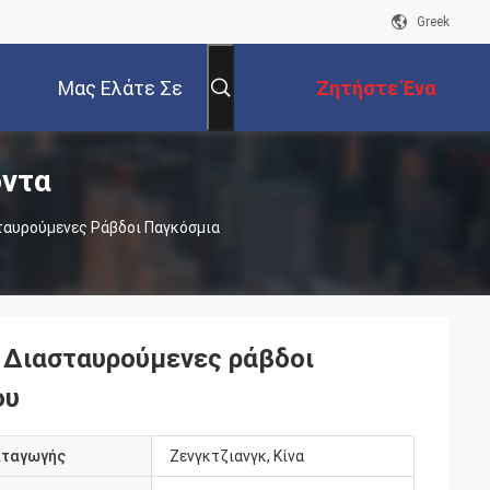
Greek
Μας Ελάτε Σε
Ζητήστε Ένα
όντα
Επαφή Με
Απόσπασμα
ταυρούμενες Ράβδοι Παγκόσμια
 Διασταυρούμενες ράβδοι
ου
αταγωγής
Ζενγκτζιανγκ, Κίνα