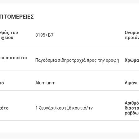
ΠΤΟΜΈΡΕΙΕΣ
θμός του
Ονομα
8195+B7
ιχείου
προϊό
σιμοποιείται
Παγκόσμια σιδηροτροχιά προς την οροφή
Χρώμα
κό
Alumiunm
Λιμάνι
Αριθμ
κέτο
1 ζευγάρι/κουτί,6 κουτιά/τν
διαστ
ράβδω