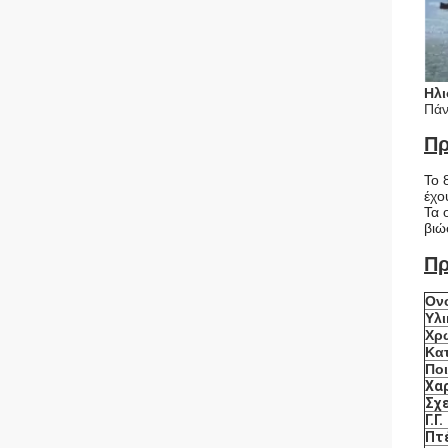
Ηλι
Πάν
Πρ
Το 
έχο
Τα 
βιώ
Πρ
Ον
Υλι
Χρ
Κα
Πο
Χα
Σχ
Γ.Γ.
Πτ