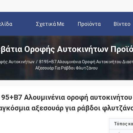
ελίδα
Σχετικά Με
Προϊόντα
Βίντεο
βάτια Οροφής Αυτοκινήτων Προϊ
Εμάς
οφής Αυτοκινήτων
/
8195+B7 Αλουμινένια Οροφή Αυτοκινήτου Διασ
Αξεσουάρ Για Ράβδοι Φλυτζάνου
195+B7 Αλουμινένια οροφή αυτοκινήτου
αγκόσμια αξεσουάρ για ράβδοι φλυτζάν
Τόπος κ