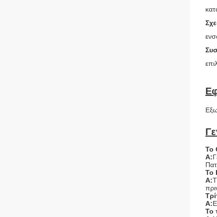
κατ
Σχ
ενσ
Συσ
επι
Ε
Εξω
Γε
Το 
Α:
Γ
Πατ
Το 
Α:
T
πρι
Τρί
Α:
E
Το 