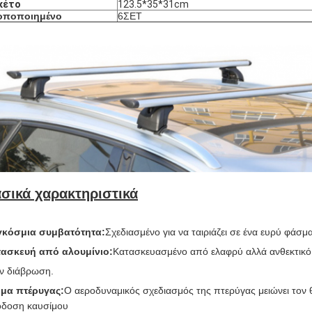
κέτο
123.5*35*31cm
οποποιημένο
6ΣΕΤ
σικά χαρακτηριστικά
γκόσμια συμβατότητα
:
Σχεδιασμένο για να ταιριάζει σε ένα ευρύ φάσ
ασκευή από αλουμίνιο
:
Κατασκευασμένο από ελαφρύ αλλά ανθεκτικό 
ν διάβρωση.
μα πτέρυγας
:
Ο αεροδυναμικός σχεδιασμός της πτερύγας μειώνει τον 
δοση καυσίμου