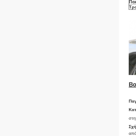
Πα
Τρ
Βα
Πα
Κατ
στη
Σχή
από