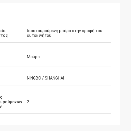
σία
διασταυρούμενη μπάρα στην οροφή του
ντος
αυτοκινήτου
Μαύρο
NINGBO / SHANGHAI
ός
αυρούμενων
2
ν