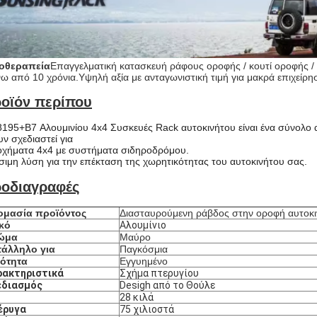
οθεραπεία
Επαγγελματική κατασκευή ράφους οροφής / κουτί οροφής /
ω από 10 χρόνια.
Υψηλή αξία με ανταγωνιστική τιμή για μακρά επιχείρη
οϊόν περίπου
8195+B7 Αλουμινίου 4x4 Συσκευές Rack αυτοκινήτου είναι ένα σύνολο
υν σχεδιαστεί για
οχήματα 4x4 με συστήματα σιδηροδρόμου.
σιμη λύση για την επέκταση της χωρητικότητας του αυτοκινήτου σας.
οδιαγραφές
ομασία προϊόντος
Διασταυρούμενη ράβδος στην οροφή αυτοκ
κό
Αλουμίνιο
ώμα
Μαύρο
τάλληλο για
Παγκόσμια
ιότητα
Εγγυημένο
ρακτηριστικά
Σχήμα πτερυγίου
εδιασμός
Desigh από το Θούλε
28 κιλά
έρυγα
75 χιλιοστά