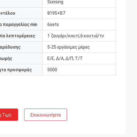
Sunsing
οντέλου
8195+B7
 παραγγελίας min
6sets
ία λεπτομέρειες
1 ζευγάρι/κουτί,6 κουτιά/τν
παράδοσης
5-25 εργάσιμες μέρες
ρωμής
Ε/Ε, Δ/Α, Δ/Π, Τ/Τ
ητα προσφοράς
5000
η Τιμή
Επικοινωνήστε