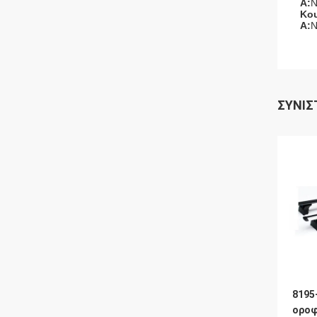
Α:
Ν
Κου
Α:
Ν
ΣΥΝΙΣ
8195
οροφ