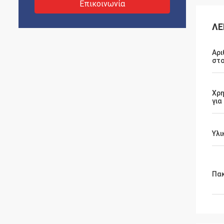
Επικοινωνία
ΛΕ
Αρι
στο
Χρη
για
Υλι
Πα