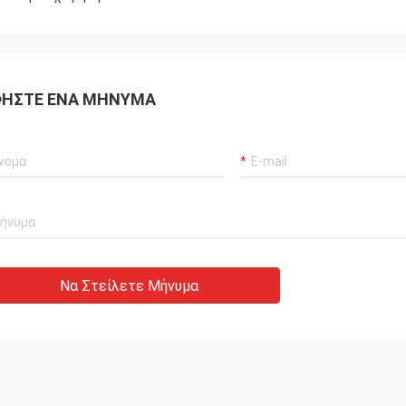
ΉΣΤΕ ΈΝΑ ΜΉΝΥΜΑ
Να Στείλετε Μήνυμα