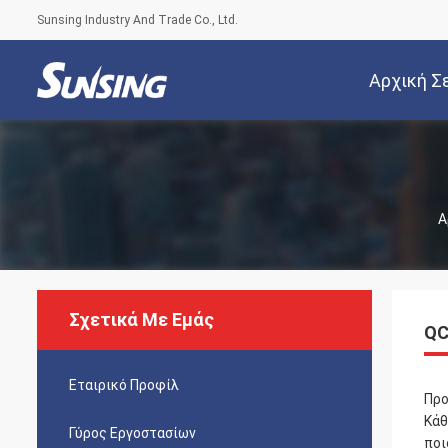
Sunsing Industry And Trade Co., Ltd.
Αρχική Σ
Α
Σχετικά Με Εμάς
QC
Εταιρικό Προφίλ
Προ
Κάθ
Γύρος Εργοστασίων
ποι