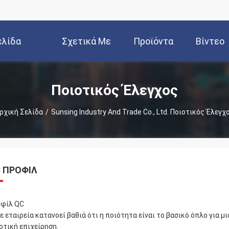
ελίδα
Σχετικά Με
Προϊόντα
Βίντεο
Εμάς
Ποιοτικός Έλεγχος
ρχική Σελίδα
/
Sunsing Industry And Trade Co., Ltd. Ποιοτικός Έλεγχ
 ΠΡΟΦΊΛ
φίλ QC
ε εταιρεία κατανοεί βαθιά ότι η ποιότητα είναι το βασικό όπλο για 
οτική επιχείρηση.