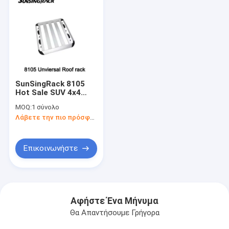
SunSingRack 8105
Hot Sale SUV 4x4
Roof Mount Basket
MOQ:
1 σύνολο
Ανθεκτικό
Λάβετε την πιο πρόσφατη τιμή
αλουμινένιο κράμα
και νάιλον φορτηγό
αποσκευών με
κλειδαριές
Επικοινωνήστε
Αφήστε Ένα Μήνυμα
Θα Απαντήσουμε Γρήγορα