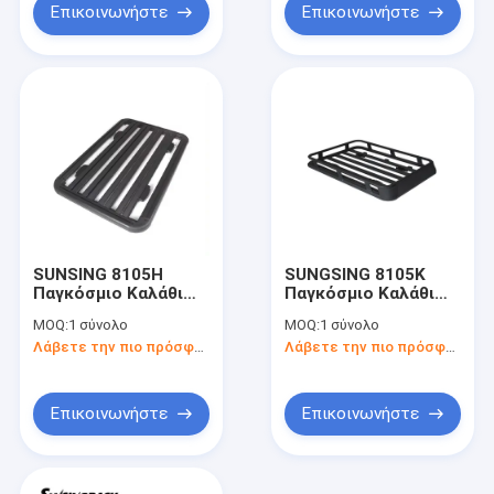
ανυψωμένα
για φορτηγό
Επικοινωνήστε
Επικοινωνήστε
σιδηρόδρομοι
αποσκευών
SUNSING 8105H
SUNGSING 8105K
Παγκόσμιο Καλάθι
Παγκόσμιο Καλάθι
Οροφής
οροφής αυτοκινήτου
MOQ:
1 σύνολο
MOQ:
1 σύνολο
Αυτοκινήτου
από χάλυβα και
Λάβετε την πιο πρόσφατη τιμή
Λάβετε την πιο πρόσφατη τιμή
Ανθεκτικό 4x4
αλουμίνιο 4x4
Συσκευή για Φορέα
εξαρτήματα με
Αποσκευών Ταξίδι
κλειδαριά για
Οροφή με κλειδαριές
μεταφορά
Επικοινωνήστε
Επικοινωνήστε
αποσκευών