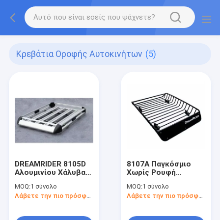
Κρεβάτια Οροφής Αυτοκινήτων
(5)
DREAMRIDER 8105D
8107Α Παγκόσμιο
Αλουμινίου Χάλυβα
Χωρίς Ρουφή
Νάιλον Ρακ στέγης
Ατσάλινο Καλάθι
MOQ:
1 σύνολο
MOQ:
1 σύνολο
Ανθεκτικός φορητής
Οροφής
Λάβετε την πιο πρόσφατη τιμή
Λάβετε την πιο πρόσφατη τιμή
αποσκευών για
Αυτοκινήτου Υψηλή
αυτοκίνητα για SUV
απόδοση κόστους
4x4 Παγκόσμια
με εγγύηση 3-5 ετών