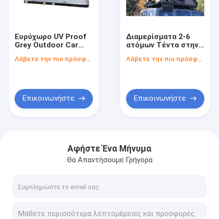
Σχετικά με εμάς
Γύρος εργοστασίων
Ευρύχωρο UV Proof
Διαμερίσματα 2-6
Grey Outdoor Car
ατόμων Τέντα στην
Ποιοτικός έλεγχος
Camping Gear Για
οροφή του
Λάβετε την πιο πρόσφατη τιμή
Λάβετε την πιο πρόσφατη τιμή
Πολλαπλά άτομα
αυτοκινήτου Για όλο
Όλες τις εποχές
το χρόνο
επαφή
περιπέτειες
κατασκήνωσης
Ζητήστε ένα απόσπασμα
Επικοινωνήστε
Επικοινωνήστε
Κρεβάτια οροφής αυτοκινήτων
Αφήστε Ένα Μήνυμα
Θα Απαντήσουμε Γρήγορα
Κουτάκια οροφής αυτοκινήτου
Φορείς αυτοκινήτων και ποδηλάτων
Μεταφορείς σκι