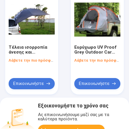
Τέλεια ισορροπία
Ευρύχωρο UV Proof
άνεσης και
Grey Outdoor Car
περιπέτειας με
Camping Gear για
Λάβετε την πιο πρόσφατη τιμή
Λάβετε την πιο πρόσφατη τιμή
κάμπινγκ
Pickup πίσω θήκη
αυτοκινήτου
του πορτ-μπαγκάζ
οροφή
Επικοινωνήστε
Επικοινωνήστε
Εξοικονομήστε το χρόνο σας
Ας επικοινωνήσουμε μαζί σας με τα
καλύτερα προϊόντα.