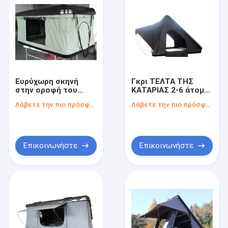
Ευρύχωρη σκηνή
Γκρι ΤΕΛΤΑ ΤΗΣ
στην οροφή του
ΚΑΤΑΡΙΑΣ 2-6 άτομα
αυτοκινήτου Τέλεια
προστασία από την
Λάβετε την πιο πρόσφατη τιμή
Λάβετε την πιο πρόσφατη τιμή
ισορροπία άνεσης
υπεριώδη
και περιπέτειας με
ακτινοβολία
κάμπινγκ
αυτοκινήτου
Επικοινωνήστε
Επικοινωνήστε
Αρχική Σελίδα
Προϊόντα
Βίντεο