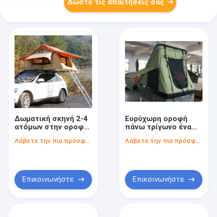
Δώστε τις απαιτήσεις σας
Δωματική σκηνή 2-4
Ευρύχωρη οροφή
ατόμων στην οροφή
πάνω τρίγωνο ένα
του αυτοκινήτου για
σχήμα σκηνή για
Λάβετε την πιο πρόσφατη τιμή
Λάβετε την πιο πρόσφατη τιμή
περιπέτειες
κάμπινγκ και
κατασκήνωσης όλο
υπαίθριες
το χρόνο
περιπέτειες
Επικοινωνήστε
Επικοινωνήστε