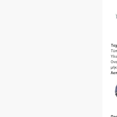
Τεχ
Τύ
Υλι
Ονο
μήκ
Λεπ
Πρ