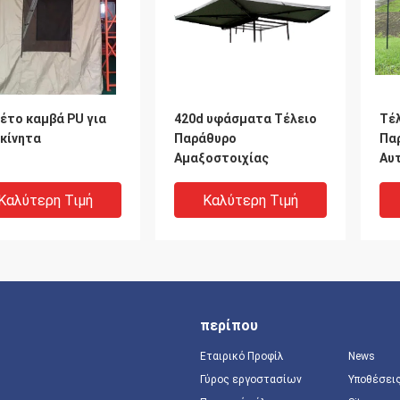
έτο καμβά PU για
420d υφάσματα Τέλειο
Τέ
κίνητα
Παράθυρο
Πα
Αμαξοστοιχίας
Αυ
άνε
με 
Καλύτερη Τιμή
Καλύτερη Τιμή
αυ
περίπου
Εταιρικό Προφίλ
News
Γύρος εργοστασίων
Υποθέσει