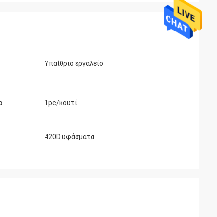
Υπαίθριο εργαλείο
ο
1pc/κουτί
420D υφάσματα