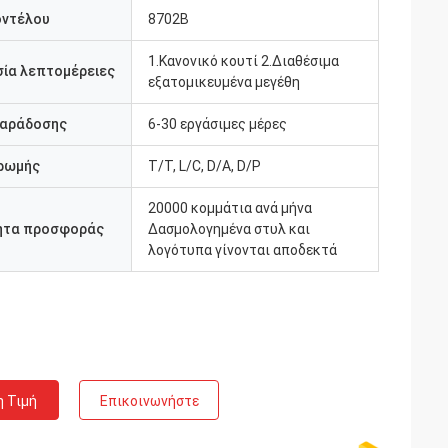
οντέλου
8702Β
1.Κανονικό κουτί 2.Διαθέσιμα
ία λεπτομέρειες
εξατομικευμένα μεγέθη
παράδοσης
6-30 εργάσιμες μέρες
ρωμής
Τ/Τ, L/C, D/A, D/P
20000 κομμάτια ανά μήνα
ητα προσφοράς
Δασμολογημένα στυλ και
λογότυπα γίνονται αποδεκτά
η Τιμή
Επικοινωνήστε