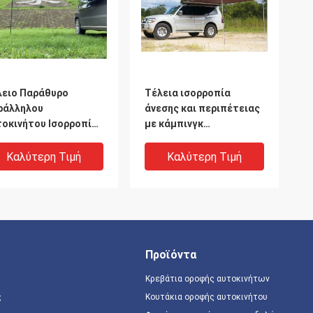
λειο Παράθυρο
Τέλεια ισορροπία
ράλληλου
άνεσης και περιπέτειας
τοκινήτου Ισορροπία
με κάμπινγκ
σης και περιπέτειας
αυτοκινήτου
κάμπινγκ
Καλύτερη Τιμή
Καλύτερη Τιμή
τοκινήτου
Προϊόντα
Κρεβάτια οροφής αυτοκινήτων
ς
Κουτάκια οροφής αυτοκινήτου