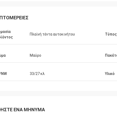
ΠΤΟΜΈΡΕΙΕΣ
ομασία
Πλαϊνή τέντα αυτοκινήτου
Τύπος
οϊόντος
ώμα
Μαύρο
Πακέτ
/NW
33/27 κλ
Υλικό
ΉΣΤΕ ΈΝΑ ΜΉΝΥΜΑ