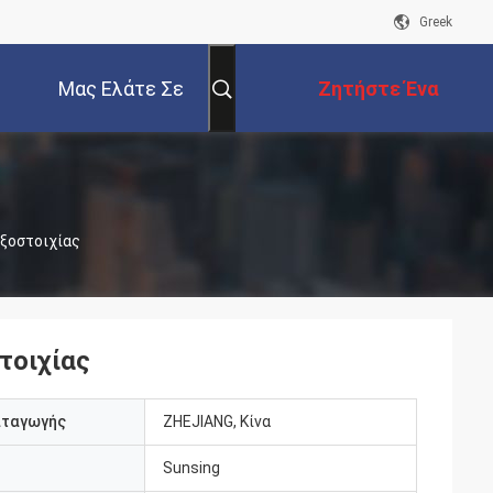
Greek
Μας Ελάτε Σε
Ζητήστε Ένα
Επαφή Με
Απόσπασμα
ξοστοιχίας
τοιχίας
αταγωγής
ZHEJIANG, Κίνα
Sunsing