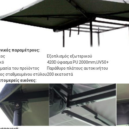
νικές παραμέτρους:
πος
Εξοπλισμός εξωτερικού
κό
420D ύφασμα PU 2000mm,UV50+
μασία του προϊόντος
Παράθυρο πλάτους αυτοκινήτου
ος σταθμευμένου στύλου
200 εκατοστά
τομερείς εικόνες:
οσαρμογή: