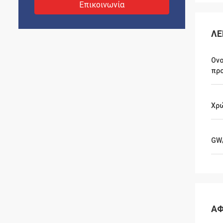
Επικοινωνία
ΛΕ
Ον
πρ
Χρ
GW
ΑΦ