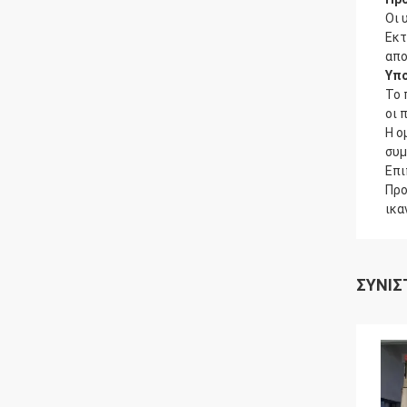
Οι 
Εκτ
απο
Υπο
Το 
οι 
Η ο
συμ
Επι
Προ
ικα
ΣΥΝΙΣ