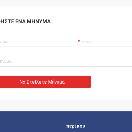
ΉΣΤΕ ΈΝΑ ΜΉΝΥΜΑ
Να Στείλετε Μήνυμα
περίπου