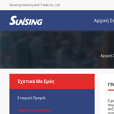
Sunsing Industry And Trade Co., Ltd.
Αρχική Σ
Αρχική 
Σχετικά Με Εμάς
ΓΡ
Εταιρικό Προφίλ
Έχο
συμ
αυξ
Γύρος Εργοστασίων
συσ