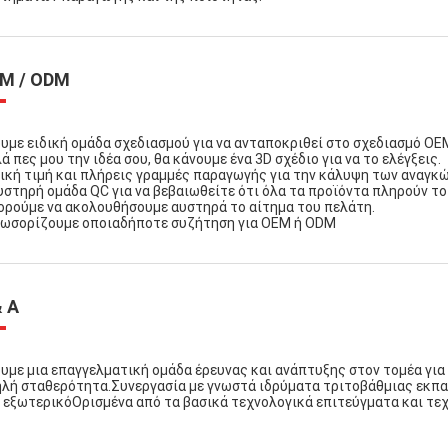
M / ODM
υμε ειδική ομάδα σχεδιασμού για να ανταποκριθεί στο σχεδιασμό OE
ά πες μου την ιδέα σου, θα κάνουμε ένα 3D σχέδιο για να το ελέγξεις.
ική τιμή και πλήρεις γραμμές παραγωγής για την κάλυψη των αναγκ
υστηρή ομάδα QC για να βεβαιωθείτε ότι όλα τα προϊόντα πληρούν τ
ρούμε να ακολουθήσουμε αυστηρά το αίτημα του πελάτη.
ωσορίζουμε οποιαδήποτε συζήτηση για OEM ή ODM
& Α
υμε μια επαγγελματική ομάδα έρευνας και ανάπτυξης στον τομέα για
λή σταθερότητα.Συνεργασία με γνωστά ιδρύματα τριτοβάθμιας εκπα
 εξωτερικόΟρισμένα από τα βασικά τεχνολογικά επιτεύγματα και τεχ