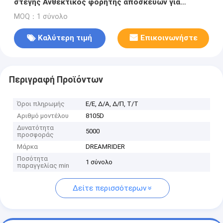
στέγης Ανθεκτικός φορητής αποσκευών για
αυτοκίνητα για SUV 4x4 Παγκόσμια ανυψωμένα
MOQ：1 σύνολο
σιδηρόδρομοι
Καλύτερη τιμή
Επικοινωνήστε
Περιγραφή Προϊόντων
Όροι πληρωμής
Ε/Ε, Δ/Α, Δ/Π, Τ/Τ
Αριθμό μοντέλου
8105D
Δυνατότητα
5000
προσφοράς
Μάρκα
DREAMRIDER
Ποσότητα
1 σύνολο
παραγγελίας min
Δείτε περισσότερων