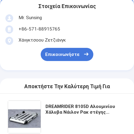
Στοιχεία Επικοινωνίας
Mr. Sunsing
+86-571-88915765
Χάνγκτσοου Ζετζιάνγκ
Επικοινωνήστε
Αποκτήστε Την Καλύτερη Τιμή Για
DREAMRIDER 8105D Αλουμινίου
Χάλυβα Νάιλον Ρακ στέγης
Ανθεκτικός φορητής αποσκευών
για αυτοκίνητα για SUV 4x4
Παγκόσμια ανυψωμένα