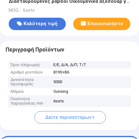
Διασταυρούμενες ράβδοι Οικουμενικά αξεσουάρ για
ράλι
MOQ：6sets
Καλύτερη τιμή
Επικοινωνήστε
Περιγραφή Προϊόντων
Όροι πληρωμής
Ε/Ε, Δ/Α, Δ/Π, Τ/Τ
Αριθμό μοντέλου
8195+B6
Δυνατότητα
5000
προσφοράς
Μάρκα
Sunsing
Ποσότητα
6sets
παραγγελίας min
Δείτε περισσότερων