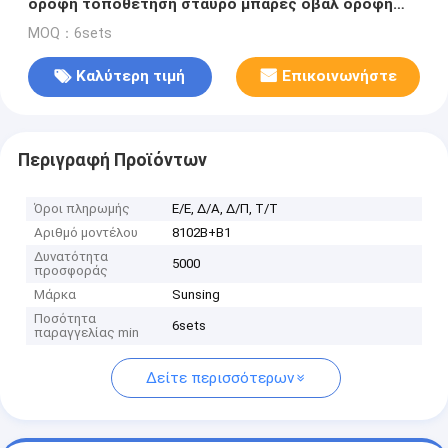
οροφή τοποθέτηση σταυρό μπάρες οβάλ οροφή
αυτοκινήτων ανυψωμένες ράγες για ταξίδια
MOQ：6sets
Καλύτερη τιμή
Επικοινωνήστε
Περιγραφή Προϊόντων
Όροι πληρωμής
Ε/Ε, Δ/Α, Δ/Π, Τ/Τ
Αριθμό μοντέλου
8102Β+Β1
Δυνατότητα
5000
προσφοράς
Μάρκα
Sunsing
Ποσότητα
6sets
παραγγελίας min
Δείτε περισσότερων