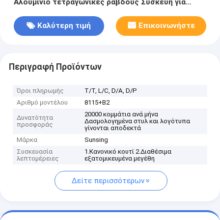
Αλουμίνιο τετραγωνικές ράβδους Συσκευή για
στέγη αυτοκινήτων
Καλύτερη τιμή
Επικοινωνήστε
Περιγραφή Προϊόντων
Όροι πληρωμής
Τ/Τ, L/C, D/A, D/P
Αριθμό μοντέλου
8115+Β2
20000 κομμάτια ανά μήνα
Δυνατότητα
Δασμολογημένα στυλ και λογότυπα
προσφοράς
γίνονται αποδεκτά
Μάρκα
Sunsing
Συσκευασία
1.Κανονικό κουτί 2.Διαθέσιμα
λεπτομέρειες
εξατομικευμένα μεγέθη
Δείτε περισσότερων