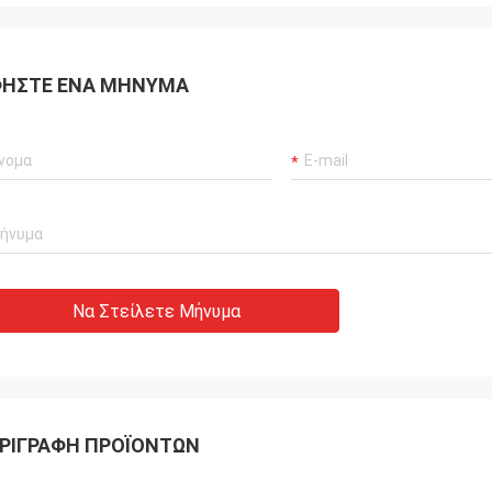
ΉΣΤΕ ΈΝΑ ΜΉΝΥΜΑ
Να Στείλετε Μήνυμα
ΡΙΓΡΑΦΉ ΠΡΟΪΌΝΤΩΝ