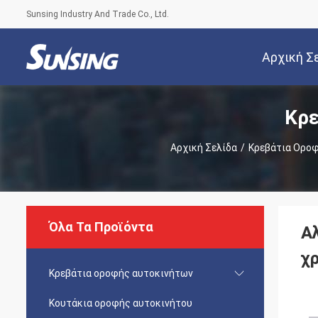
Sunsing Industry And Trade Co., Ltd.
Αρχική Σ
Κρε
Αρχική Σελίδα
/
Κρεβάτια Ορο
Όλα Τα Προϊόντα
Α
χ
Κρεβάτια οροφής αυτοκινήτων
Κουτάκια οροφής αυτοκινήτου