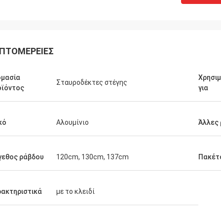
ΠΤΟΜΈΡΕΙΕΣ
ομασία
Χρησιμ
Σταυροδέκτες στέγης
οϊόντος
για
κό
Αλουμίνιο
Άλλες
γεθος ράβδου
120cm, 130cm, 137cm
Πακέτ
ακτηριστικά
με το κλειδί