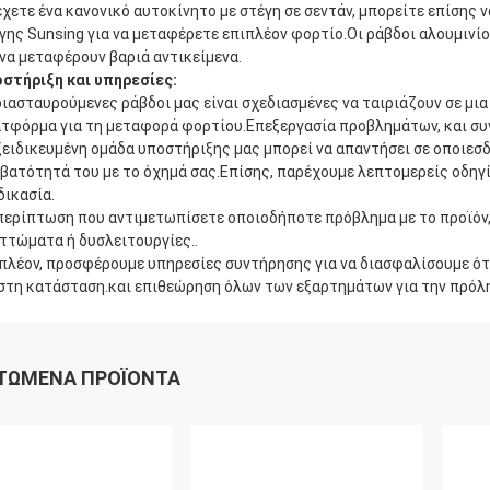
έχετε ένα κανονικό αυτοκίνητο με στέγη σε σεντάν, μπορείτε επίσης
γης Sunsing για να μεταφέρετε επιπλέον φορτίο.Οι ράβδοι αλουμινίου 
 να μεταφέρουν βαριά αντικείμενα.
στήριξη και υπηρεσίες:
διασταυρούμενες ράβδοι μας είναι σχεδιασμένες να ταιριάζουν σε μι
τφόρμα για τη μεταφορά φορτίου.Επεξεργασία προβλημάτων, και συ
ξειδικευμένη ομάδα υποστήριξης μας μπορεί να απαντήσει σε οποιεσδ
βατότητά του με το όχημά σας.Επίσης, παρέχουμε λεπτομερείς οδηγί
δικασία.
περίπτωση που αντιμετωπίσετε οποιοδήποτε πρόβλημα με το προϊόν
ττώματα ή δυσλειτουργίες..
πλέον, προσφέρουμε υπηρεσίες συντήρησης για να διασφαλίσουμε ότι
στη κατάσταση.και επιθεώρηση όλων των εξαρτημάτων για την πρό
ΤΏΜΕΝΑ ΠΡΟΪΌΝΤΑ