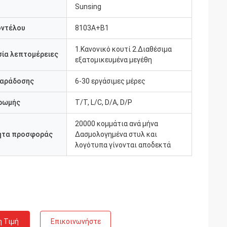
Sunsing
οντέλου
8103Α+Β1
1.Κανονικό κουτί 2.Διαθέσιμα
ία λεπτομέρειες
εξατομικευμένα μεγέθη
παράδοσης
6-30 εργάσιμες μέρες
ρωμής
Τ/Τ, L/C, D/A, D/P
20000 κομμάτια ανά μήνα
ητα προσφοράς
Δασμολογημένα στυλ και
λογότυπα γίνονται αποδεκτά
η Τιμή
Επικοινωνήστε