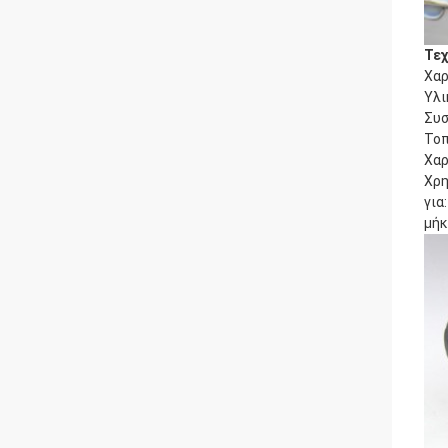
Τεχ
Χαρ
Υλι
Συσ
Τοπ
Χαρ
Χρη
για:
μήκ