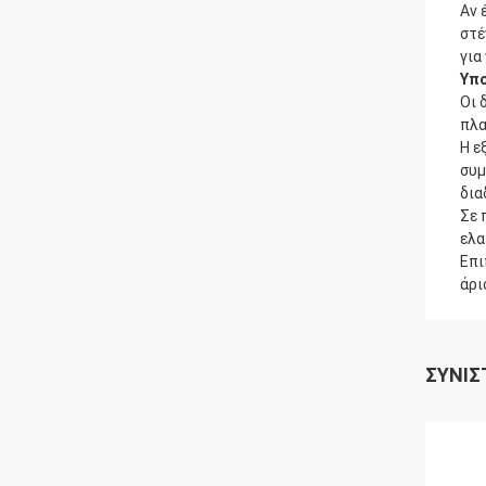
Αν 
στέ
για
Υπο
Οι 
πλα
Η ε
συμ
δια
Σε 
ελα
Επι
άρι
ΣΥΝΙΣ