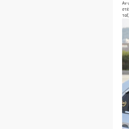
Αν 
στέ
ταξ