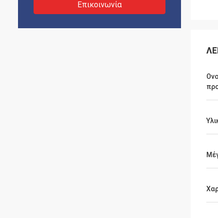
Επικοινωνία
ΛΕ
Ον
πρ
Υλι
Μέ
Χαρ