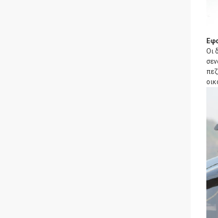
Εφ
Οι 
σεν
πεζ
οικ