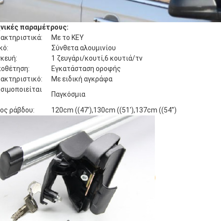
νικές παραμέτρους:
ακτηριστικά:
Με το KEY
κό:
Σύνθετα αλουμινίου
κευή:
1 ζευγάρι/κουτί,6 κουτιά/τν
οθέτηση:
Εγκατάσταση οροφής
ακτηριστικό:
Με ειδική αγκράφα
σιμοποιείται
Παγκόσμια
ος ράβδου:
120cm ((47'),130cm ((51'),137cm ((54'')