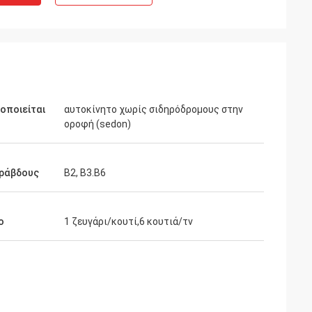
οποιείται
αυτοκίνητο χωρίς σιδηρόδρομους στην
οροφή (sedon)
 ράβδους
Β2, Β3.Β6
ο
1 ζευγάρι/κουτί,6 κουτιά/τν