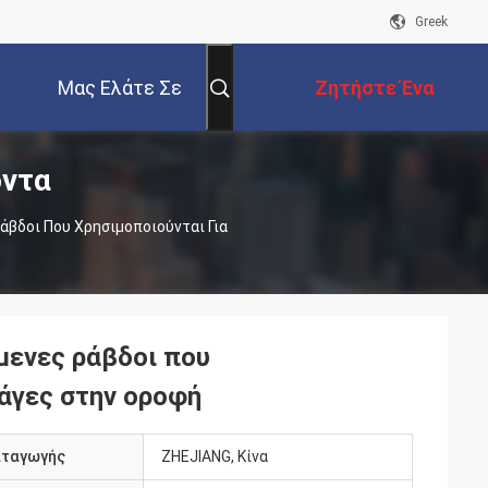
Greek
Μας Ελάτε Σε
Ζητήστε Ένα
όντα
Επαφή Με
Απόσπασμα
βδοι Που Χρησιμοποιούνται Για
μενες ράβδοι που
ράγες στην οροφή
αταγωγής
ZHEJIANG, Κίνα