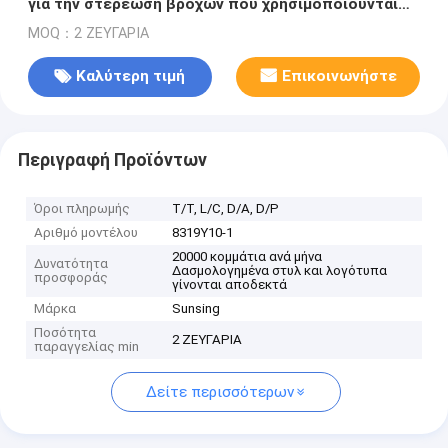
για την στερέωση βρόχων που χρησιμοποιούνται
για την Hyundai IX35 2010
MOQ：2 ΖΕΥΓΑΡΙΑ
Καλύτερη τιμή
Επικοινωνήστε
Περιγραφή Προϊόντων
Όροι πληρωμής
Τ/Τ, L/C, D/A, D/P
Αριθμό μοντέλου
8319Y10-1
20000 κομμάτια ανά μήνα
Δυνατότητα
Δασμολογημένα στυλ και λογότυπα
προσφοράς
γίνονται αποδεκτά
Μάρκα
Sunsing
Ποσότητα
2 ΖΕΥΓΑΡΙΑ
παραγγελίας min
Δείτε περισσότερων