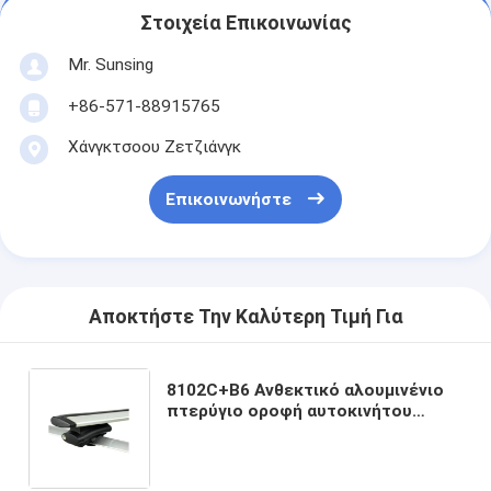
Στοιχεία Επικοινωνίας
Mr. Sunsing
+86-571-88915765
Χάνγκτσοου Ζετζιάνγκ
Επικοινωνήστε
Αποκτήστε Την Καλύτερη Τιμή Για
8102C+B6 Ανθεκτικό αλουμινένιο
πτερύγιο οροφή αυτοκινήτου
τοποθέτηση σταυρόβαθροι
καθολικοί για 4x4 Ταξίδι με ράφι
αυτοκινήτου για ανυψωμένες ράγες