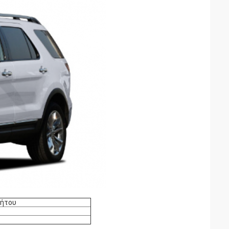
νήτου