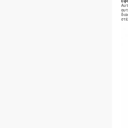
Εφ
Αυτ
αυτ
δια
στέ