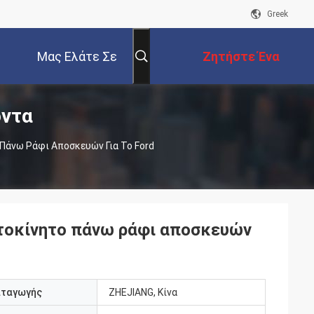
Greek
Μας Ελάτε Σε
Ζητήστε Ένα
όντα
Επαφή Με
Απόσπασμα
 Πάνω Ράφι Αποσκευών Για Το Ford
υτοκίνητο πάνω ράφι αποσκευών
αταγωγής
ZHEJIANG, Κίνα