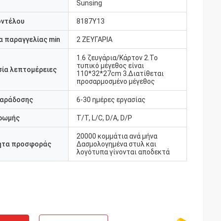
Sunsing
οντέλου
8187Y13
 παραγγελίας min
2 ΖΕΥΓΑΡΙΑ
1.6 ζευγάρια/Κάρτον 2.Το
τυπικό μέγεθος είναι
ία λεπτομέρειες
110*32*27cm 3.Διατίθεται
προσαρμοσμένο μέγεθος
παράδοσης
6-30 ημέρες εργασίας
ρωμής
Τ/Τ, L/C, D/A, D/P
20000 κομμάτια ανά μήνα
ητα προσφοράς
Δασμολογημένα στυλ και
λογότυπα γίνονται αποδεκτά