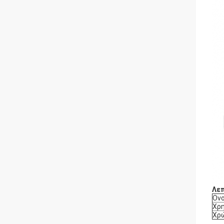
Λεπ
Ονο
Χρη
Χρ