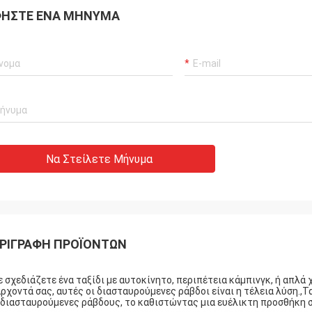
ΉΣΤΕ ΈΝΑ ΜΉΝΥΜΑ
Να Στείλετε Μήνυμα
ΡΙΓΡΑΦΉ ΠΡΟΪΌΝΤΩΝ
ε σχεδιάζετε ένα ταξίδι με αυτοκίνητο, περιπέτεια κάμπινγκ, ή απλά
ρχοντά σας, αυτές οι διασταυρούμενες ράβδοι είναι η τέλεια λύση.,
 διασταυρούμενες ράβδους, το καθιστώντας μια ευέλικτη προσθήκη 