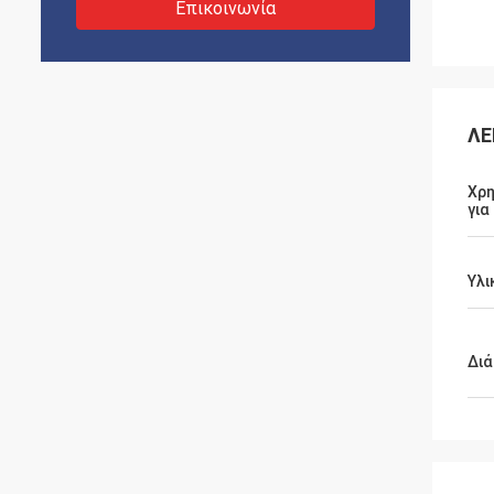
Επικοινωνία
ΛΕ
Χρη
για
Υλι
Διά