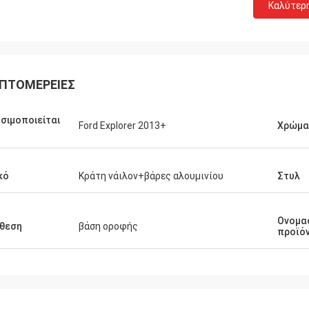
Καλύτερ
ΠΤΟΜΈΡΕΙΕΣ
σιμοποιείται
Ford Explorer 2013+
Χρώμα
κό
Κράτη νάιλον+βάρες αλουμινίου
Στυλ
Ονομα
θεση
βάση οροφής
προϊό