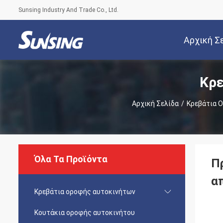
Sunsing Industry And Trade Co., Ltd.
Αρχική Σ
Κρε
Αρχική Σελίδα
/
Κρεβάτια 
Όλα Τα Προϊόντα
Π
α
Κρεβάτια οροφής αυτοκινήτων
Κουτάκια οροφής αυτοκινήτου