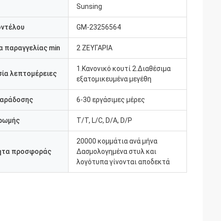
Sunsing
οντέλου
GM-23256564
 παραγγελίας min
2 ΖΕΥΓΑΡΙΑ
1.Κανονικό κουτί 2.Διαθέσιμα
ία λεπτομέρειες
εξατομικευμένα μεγέθη
παράδοσης
6-30 εργάσιμες μέρες
ρωμής
Τ/Τ, L/C, D/A, D/P
20000 κομμάτια ανά μήνα
ητα προσφοράς
Δασμολογημένα στυλ και
λογότυπα γίνονται αποδεκτά