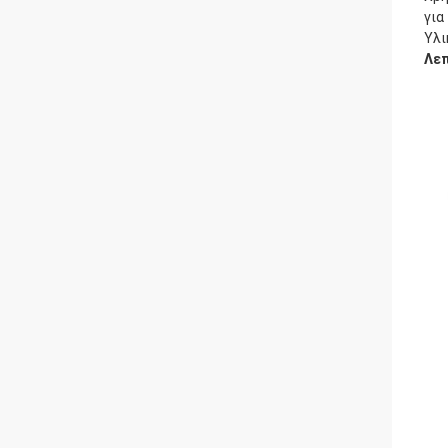
για
Υλι
Λεπ