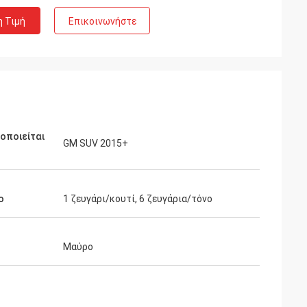
η Τιμή
Επικοινωνήστε
οποιείται
GM SUV 2015+
ο
1 ζευγάρι/κουτί, 6 ζευγάρια/τόνο
Μαύρο