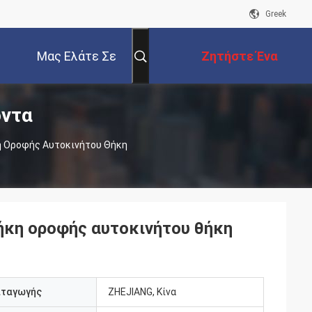
Greek
Μας Ελάτε Σε
Ζητήστε Ένα
όντα
Επαφή Με
Απόσπασμα
η Οροφής Αυτοκινήτου Θήκη
ήκη οροφής αυτοκινήτου θήκη
αταγωγής
ZHEJIANG, Κίνα