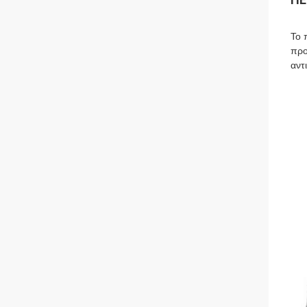
Το 
προ
αντ