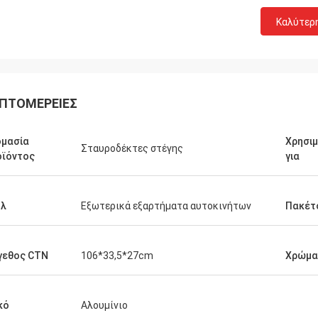
Καλύτερ
ΠΤΟΜΈΡΕΙΕΣ
ομασία
Χρησιμ
Σταυροδέκτες στέγης
οϊόντος
για
υλ
Εξωτερικά εξαρτήματα αυτοκινήτων
Πακέτ
γεθος CTN
106*33,5*27cm
Χρώμα
κό
Αλουμίνιο