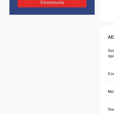
Επικοινωνία
ΛΕ
Ον
πρ
Στ
Μέ
Υλι