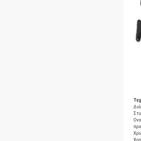
Τεχ
Διά
Στ
Ονο
προ
Χρ
Χρη