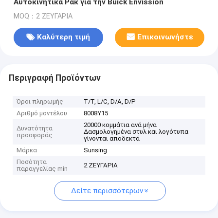
Αυτοκινητικά Ρακ για την Buick Envission
MOQ：2 ΖΕΥΓΑΡΙΑ
Καλύτερη τιμή
Επικοινωνήστε
Περιγραφή Προϊόντων
Όροι πληρωμής
Τ/Τ, L/C, D/A, D/P
Αριθμό μοντέλου
8008Y15
20000 κομμάτια ανά μήνα
Δυνατότητα
Δασμολογημένα στυλ και λογότυπα
προσφοράς
γίνονται αποδεκτά
Μάρκα
Sunsing
Ποσότητα
2 ΖΕΥΓΑΡΙΑ
παραγγελίας min
Δείτε περισσότερων