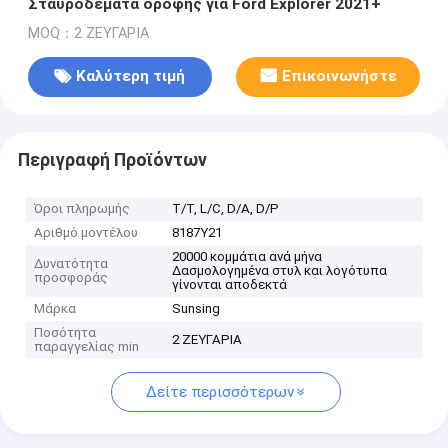
Σταυροδέματα οροφής για Ford Explorer 2021+
MOQ：2 ΖΕΥΓΑΡΙΑ
Καλύτερη τιμή
Επικοινωνήστε
Περιγραφή Προϊόντων
Όροι πληρωμής
Τ/Τ, L/C, D/A, D/P
Αριθμό μοντέλου
8187Y21
20000 κομμάτια ανά μήνα
Δυνατότητα
Δασμολογημένα στυλ και λογότυπα
προσφοράς
γίνονται αποδεκτά
Μάρκα
Sunsing
Ποσότητα
2 ΖΕΥΓΑΡΙΑ
παραγγελίας min
Δείτε περισσότερων