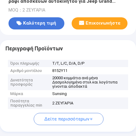
ράφι αποσκευών αυτοκινήτου για Jeep Grand
Cherokee 2011
MOQ：2 ΖΕΥΓΑΡΙΑ
Καλύτερη τιμή
Επικοινωνήστε
Περιγραφή Προϊόντων
Όροι πληρωμής
Τ/Τ, L/C, D/A, D/P
Αριθμό μοντέλου
8152Y11
20000 κομμάτια ανά μήνα
Δυνατότητα
Δασμολογημένα στυλ και λογότυπα
προσφοράς
γίνονται αποδεκτά
Μάρκα
Sunsing
Ποσότητα
2 ΖΕΥΓΑΡΙΑ
παραγγελίας min
Δείτε περισσότερων