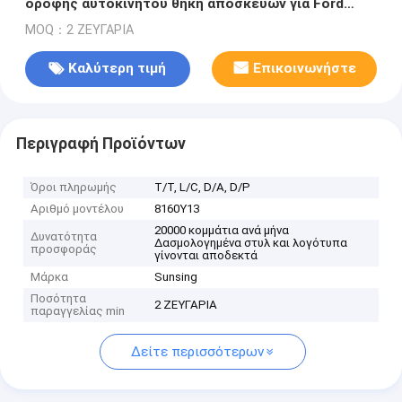
οροφής αυτοκινήτου θήκη αποσκευών για Ford
Ecosport 2013
MOQ：2 ΖΕΥΓΑΡΙΑ
Καλύτερη τιμή
Επικοινωνήστε
Περιγραφή Προϊόντων
Όροι πληρωμής
Τ/Τ, L/C, D/A, D/P
Αριθμό μοντέλου
8160Y13
20000 κομμάτια ανά μήνα
Δυνατότητα
Δασμολογημένα στυλ και λογότυπα
προσφοράς
γίνονται αποδεκτά
Μάρκα
Sunsing
Ποσότητα
2 ΖΕΥΓΑΡΙΑ
παραγγελίας min
Δείτε περισσότερων