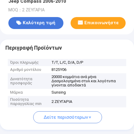
Jeep Compass 2006-2010
MOQ：2 ΖΕΥΓΑΡΙΑ
Καλύτερη τιμή
Επικοινωνήστε
Περιγραφή Προϊόντων
Όροι πληρωμής
Τ/Τ, L/C, D/A, D/P
Αριθμό μοντέλου
8125Y06
20000 κομμάτια ανά μήνα
Δυνατότητα
Δασμολογημένα στυλ και λογότυπα
προσφοράς
γίνονται αποδεκτά
Μάρκα
Sunsing
Ποσότητα
2 ΖΕΥΓΑΡΙΑ
παραγγελίας min
Δείτε περισσότερων