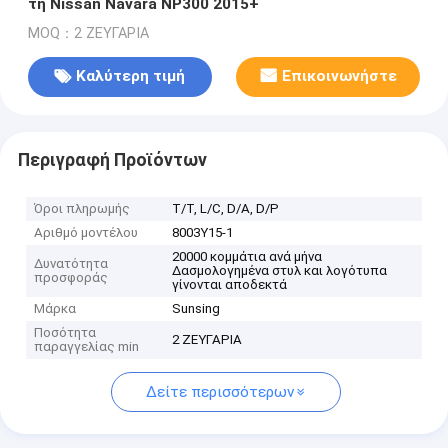
τη Nissan Navara NP300 2015+
MOQ：2 ΖΕΥΓΑΡΙΑ
Καλύτερη τιμή
Επικοινωνήστε
Περιγραφή Προϊόντων
Όροι πληρωμής
Τ/Τ, L/C, D/A, D/P
Αριθμό μοντέλου
8003Y15-1
20000 κομμάτια ανά μήνα
Δυνατότητα
Δασμολογημένα στυλ και λογότυπα
προσφοράς
γίνονται αποδεκτά
Μάρκα
Sunsing
Ποσότητα
2 ΖΕΥΓΑΡΙΑ
παραγγελίας min
Δείτε περισσότερων