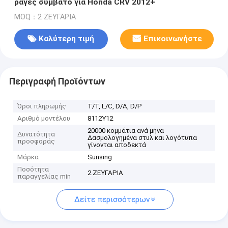
ράγες συμβατό για Honda CRV 2012+
MOQ：2 ΖΕΥΓΑΡΙΑ
Καλύτερη τιμή
Επικοινωνήστε
Περιγραφή Προϊόντων
Όροι πληρωμής
Τ/Τ, L/C, D/A, D/P
Αριθμό μοντέλου
8112Y12
20000 κομμάτια ανά μήνα
Δυνατότητα
Δασμολογημένα στυλ και λογότυπα
προσφοράς
γίνονται αποδεκτά
Μάρκα
Sunsing
Ποσότητα
2 ΖΕΥΓΑΡΙΑ
παραγγελίας min
Δείτε περισσότερων