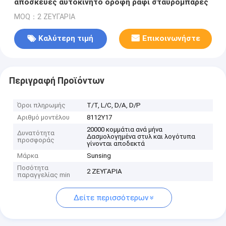
αποσκευές αυτοκίνητο οροφή ράφι σταυρόμπαρες
MOQ：2 ΖΕΥΓΑΡΙΑ
Καλύτερη τιμή
Επικοινωνήστε
Περιγραφή Προϊόντων
Όροι πληρωμής
Τ/Τ, L/C, D/A, D/P
Αριθμό μοντέλου
8112Y17
20000 κομμάτια ανά μήνα
Δυνατότητα
Δασμολογημένα στυλ και λογότυπα
προσφοράς
γίνονται αποδεκτά
Μάρκα
Sunsing
Ποσότητα
2 ΖΕΥΓΑΡΙΑ
παραγγελίας min
Δείτε περισσότερων