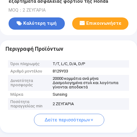
εξαρτήματα ασφαλείας φορτίου της Honda
MOQ：2 ΖΕΥΓΑΡΙΑ
Καλύτερη τιμή
Επικοινωνήστε
Περιγραφή Προϊόντων
Όροι πληρωμής
Τ/Τ, L/C, D/A, D/P
Αριθμό μοντέλου
8129Y03
20000 κομμάτια ανά μήνα
Δυνατότητα
Δασμολογημένα στυλ και λογότυπα
προσφοράς
γίνονται αποδεκτά
Μάρκα
Sunsing
Ποσότητα
2 ΖΕΥΓΑΡΙΑ
παραγγελίας min
Δείτε περισσότερων