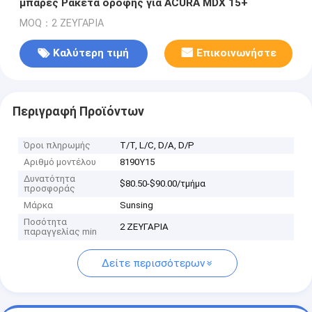
μπάρες Ρακέτα οροφής για ACURA MDX 15+
MOQ：2 ΖΕΥΓΑΡΙΑ
Καλύτερη τιμή
Επικοινωνήστε
Περιγραφή Προϊόντων
Όροι πληρωμής
Τ/Τ, L/C, D/A, D/P
Αριθμό μοντέλου
8190Y15
Δυνατότητα
$80.50-$90.00/τμήμα
προσφοράς
Μάρκα
Sunsing
Ποσότητα
2 ΖΕΥΓΑΡΙΑ
παραγγελίας min
Δείτε περισσότερων