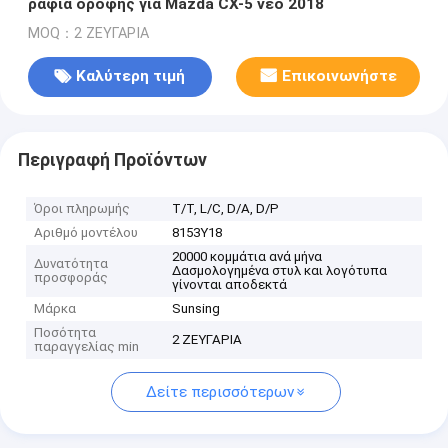
ράφια οροφής για Mazda CX-5 νέο 2018
MOQ：2 ΖΕΥΓΑΡΙΑ
Καλύτερη τιμή
Επικοινωνήστε
Περιγραφή Προϊόντων
Όροι πληρωμής
Τ/Τ, L/C, D/A, D/P
Αριθμό μοντέλου
8153Y18
20000 κομμάτια ανά μήνα
Δυνατότητα
Δασμολογημένα στυλ και λογότυπα
προσφοράς
γίνονται αποδεκτά
Μάρκα
Sunsing
Ποσότητα
2 ΖΕΥΓΑΡΙΑ
παραγγελίας min
Δείτε περισσότερων