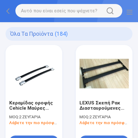
Όλα Τα Προϊόντα
(184)
Κεραμίδας οροφής
LEXUS Σκεπή Ρακ
Cehicle Μαύρες
Διασταυρούμενες
διασταυρούμενες
ράβδοι κομψό
MOQ:
2 ΖΕΥΓΑΡΙΑ
MOQ:
2 ΖΕΥΓΑΡΙΑ
ράβδοι οροφής από
αλουμίνιο Εξωτερικά
Λάβετε την πιο πρόσφατη τιμή
Λάβετε την πιο πρόσφατη τιμή
αλουμίνιο για Lexus
εξαρτήματα
GX460 2010-2019
αυτοκινήτου σε
μαύρο