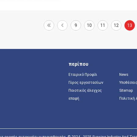
9
10
11
12
13
περίπου
Εταιρικό Προφίλ
News
Γύρος εργοστασίων
Υποθέσει
Ποιοτικός έλεγχος
Sitemap
επαφή
Πολιτική