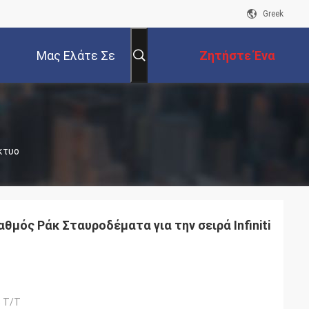
Greek
Μας Ελάτε Σε
Ζητήστε Ένα
Επαφή Με
Απόσπασμα
ίκτυο
θμός Ράκ Σταυροδέματα για την σειρά Infiniti
 T/T