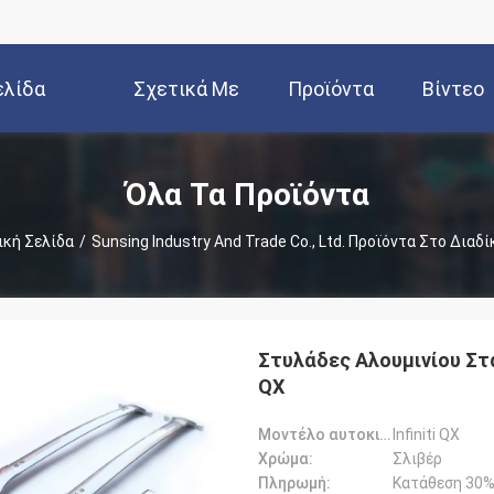
ελίδα
Σχετικά Με
Προϊόντα
Βίντεο
Εμάς
Όλα Τα Προϊόντα
ική Σελίδα
/
Sunsing Industry And Trade Co., Ltd. Προϊόντα Στο Διαδ
Στυλάδες Αλουμινίου Στα
QX
Μοντέλο αυτοκινήτου:
Infiniti QX
Χρώμα:
Σλιβέρ
Πληρωμή:
Κατάθεση 30%