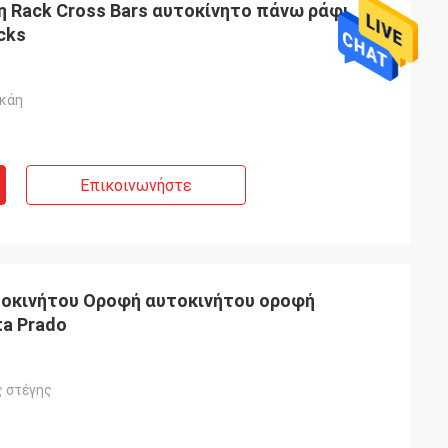
η Rack Cross Bars αυτοκίνητο πάνω ράφι
cks
γκάη
Επικοινωνήστε
οκινήτου Οροφή αυτοκινήτου οροφή
ta Prado
 στέγης