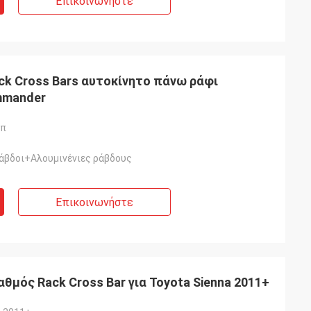
Επικοινωνήστε
ck Cross Bars αυτοκίνητο πάνω ράφι
mmander
ιπ
άβδοι+Αλουμινένιες ράβδους
Επικοινωνήστε
θμός Rack Cross Bar για Toyota Sienna 2011+