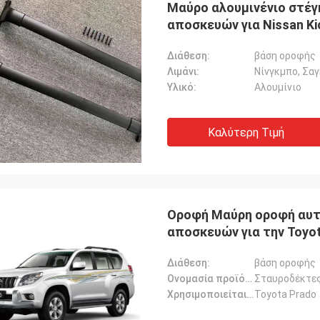
Μαύρο αλουμινένιο στέγ
αποσκευών για Nissan Ki
Διάθεση:
βάση οροφής
Λιμάνι:
Νίνγκμπο, Σα
Υλικό:
Αλουμίνιο
Καλύτερη Τιμή
Οροφή Μαύρη οροφή αυτ
αποσκευών για την Toyo
Διάθεση:
βάση οροφής
Ονομασία προϊόντος:
Σταυροδέκτες
Χρησιμοποιείται για:
Toyota Prado