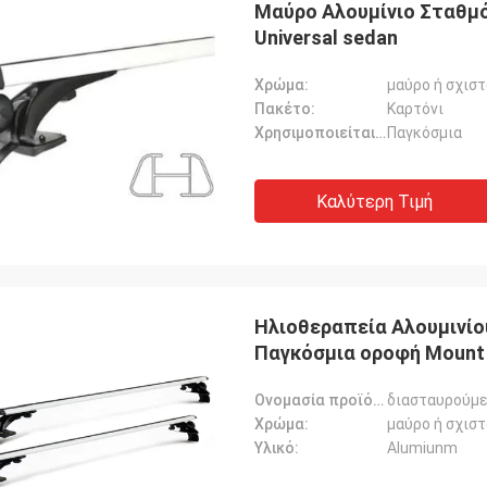
Μαύρο Αλουμίνιο Σταθμ
Universal sedan
Χρώμα:
μαύρο ή σχιστ
Πακέτο:
Καρτόνι
Χρησιμοποιείται για:
Παγκόσμια
Καλύτερη Τιμή
Ηλιοθεραπεία Αλουμινί
Παγκόσμια οροφή Mount
Ονομασία προϊόντος:
διασταυρούμε
Χρώμα:
μαύρο ή σχιστ
Υλικό:
Alumiunm