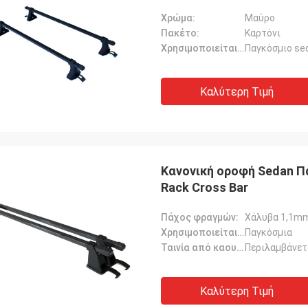
Χρώμα:
Μαύρο
Πακέτο:
Καρτόνι
Χρησιμοποιείται για:
Παγκόσμιο se
Καλύτερη Τιμή
Κανονική οροφή Sedan Π
Rack Cross Bar
Πάχος φραγμών:
Χάλυβα 1,1m
Χρησιμοποιείται για:
Παγκόσμια
Ταινία από καουτσούκ:
Περιλαμβάνετ
Καλύτερη Τιμή