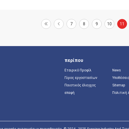
7
8
9
10
11
περίπου
Εταιρικό Προφίλ
News
Γύρος εργοστασίων
Υποθέσει
Ποιοτικός έλεγχος
Sitemap
επαφή
Πολιτική