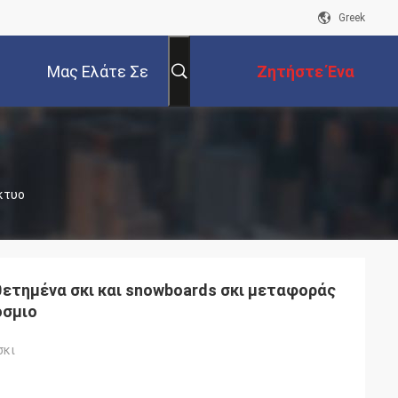
Greek
Μας Ελάτε Σε
Ζητήστε Ένα
Επαφή Με
Απόσπασμα
ίκτυο
ετημένα σκι και snowboards σκι μεταφοράς
όσμιο
σκι