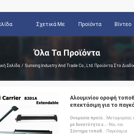
ελίδα
Σχετικά Με
Προϊόντα
Βίντεο
Εμάς
Όλα Τα Προϊόντα
ική Σελίδα
/
Sunsing Industry And Trade Co., Ltd. Προϊόντα Στο Διαδ
Αλουμινίου οροφή τοποθ
επεκτάσιμη για το παγκ
Ονομασία προϊόντος:
Μεταφορέας 
με δυνατότητα επέκτασης:
- Ναι, ναι.
Σύστημα τοποθέτησης:
Παγκόσμια