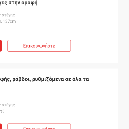
γες στην οροφή
 στέγης
m, 137cm
Επικοινωνήστε
φής, ράβδοι, ρυθμιζόμενα σε όλα τα
 στέγης
τί