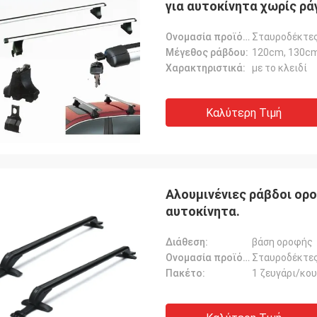
για αυτοκίνητα χωρίς ρά
Ονομασία προϊόντος:
Σταυροδέκτες
Μέγεθος ράβδου:
120cm, 130c
Χαρακτηριστικά:
με το κλειδί
Καλύτερη Τιμή
Αλουμινένιες ράβδοι ορο
αυτοκίνητα.
Διάθεση:
βάση οροφής
Ονομασία προϊόντος:
Σταυροδέκτες
Πακέτο:
1 ζευγάρι/κου