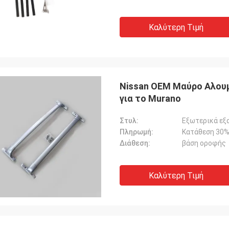
Καλύτερη Τιμή
Nissan OEM Μαύρο Αλουμ
για το Murano
Στυλ:
Εξωτερικά εξ
Πληρωμή:
Κατάθεση 30%
Διάθεση:
βάση οροφής
Καλύτερη Τιμή