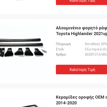
Καλύτερη Τιμή
Αλουμινένιο φορητό ράφ
Toyota Highlander 2021u
Πληρωμή:
Κατάθεση 30%
Στυλ:
Εξωτερικά εξ
Άρθρο:
8028Y21A/80
Καλύτερη Τιμή
Κεραμίδες οροφής OEM σε
2014-2020