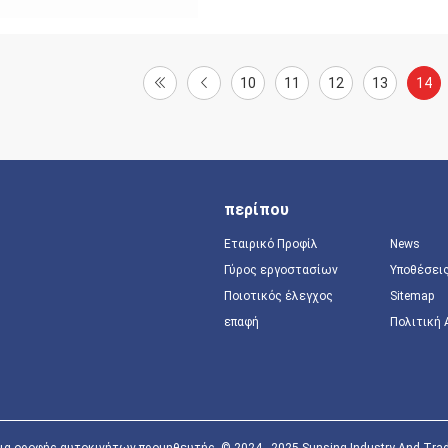
10
11
12
13
14
περίπου
Εταιρικό Προφίλ
News
Γύρος εργοστασίων
Υποθέσει
Ποιοτικός έλεγχος
Sitemap
επαφή
Πολιτική