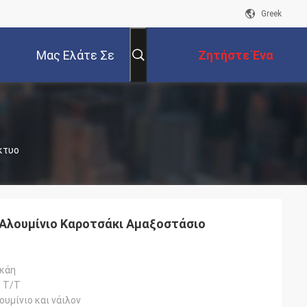
Greek
Μας Ελάτε Σε
Ζητήστε Ένα
Επαφή Με
Απόσπασμα
ίκτυο
λ Αλουμίνιο Καροτσάκι Αμαξοστάσιο
γκάη
 T/T
ουμίνιο και νάιλον