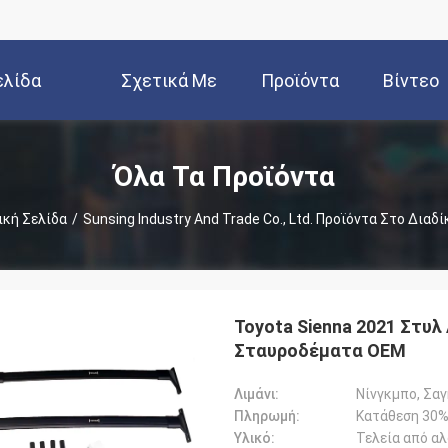
ελίδα
Σχετικά Με
Προϊόντα
Βίντεο
Εμάς
Όλα Τα Προϊόντα
ική Σελίδα
/
Sunsing Industry And Trade Co., Ltd. Προϊόντα Στο Διαδ
Toyota Sienna 2021 Στυ
Σταυροδέματα OEM
Λιμάνι:
Νίνγκμπο, Σα
Πληρωμή:
Κατάθεση 30%
Υλικό:
Τελεία από αλ