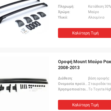
Πληρωμή:
Κατάθεση 30%
Χρώμα:
Μαύρο
Υλικό:
Αλουμίνιο
Καλύτερη Τιμή
Οροφή Mount Μαύρο Ρακ 
2008-2013
Διάθεση:
βάση οροφής
Ονομασία προϊόντος:
Σταυροδέκτες
Χρησιμοποιείται για:
Το Toyota Hig
Καλύτερη Τιμή