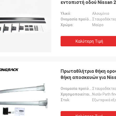
εντοπιστή οδού Nissan 
Υλικό:
Αλουμίνιο
Ονομασία προϊόντος:
Σταυροδέκτες
Χρώμα:
Μαύρο
Καλύτερη Τιμή
Πρωταθλήτρια θήκη οροφ
θήκη αποσκευών για Niss
Ονομασία προϊόντος:
Σταυροδέκτες
Χρησιμοποιείται για:
Νισάν Path fi
Στυλ:
Εξωτερικά εξ