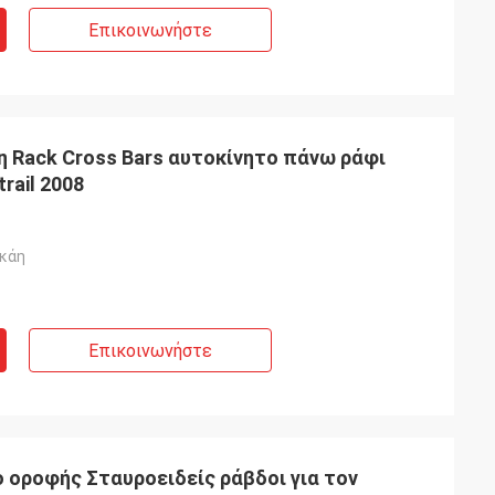
Επικοινωνήστε
η Rack Cross Bars αυτοκίνητο πάνω ράφι
rail 2008
γκάη
Επικοινωνήστε
 οροφής Σταυροειδείς ράβδοι για τον