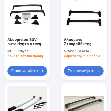
Αλουμινίου SUV
Αλουμίνιο
αυτοκίνητο στέγη
Σταυροδέκτες
ράφι πλευρική
οροφής
MOQ:
2 ζευγάρι
MOQ:
2 ΖΕΥΓΑΡΙΑ
σιδηροτροχιά Toyota
αυτοκινήτων για CRV
Λάβετε την πιο πρόσφατη τιμή
Λάβετε την πιο πρόσφατη τιμή
RAV4 2019 σε μαύρο
2007-2011
Επικοινωνήστε
Επικοινωνήστε
Αρχική Σελίδα
Προϊόντα
Βίντεο