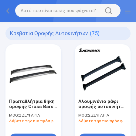
Κρεβάτια Οροφής Αυτοκινήτων
(75)
Πρωταθλήτρια θήκη
Αλουμινένιο ράφι
οροφής Cross Bars
οροφής αυτοκινήτου
θήκη οροφής
Cross Bars ράφι
MOQ:
2 ΖΕΥΓΑΡΙΑ
MOQ:
2 ΖΕΥΓΑΡΙΑ
αυτοκινήτου θήκη
αποσκευών για
Λάβετε την πιο πρόσφατη τιμή
Λάβετε την πιο πρόσφατη τιμή
αποσκευών για GM
αυτοκίνητο για το
SUVs 2015+
Mazda CX-9 2008