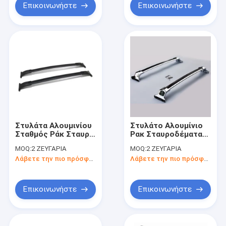
Επικοινωνήστε
Επικοινωνήστε
Στυλάτα Αλουμινίου
Στυλάτο Αλουμίνιο
Σταθμός Ράκ Σταυρό
Ρακ Σταυροδέματα
μπάρες για την
Αυτοκινητικά Ρακ για
MOQ:
2 ΖΕΥΓΑΡΙΑ
MOQ:
2 ΖΕΥΓΑΡΙΑ
Chevrolet Equinox
την Buick Envission
Λάβετε την πιο πρόσφατη τιμή
Λάβετε την πιο πρόσφατη τιμή
GMC 2010-2016
Επικοινωνήστε
Επικοινωνήστε