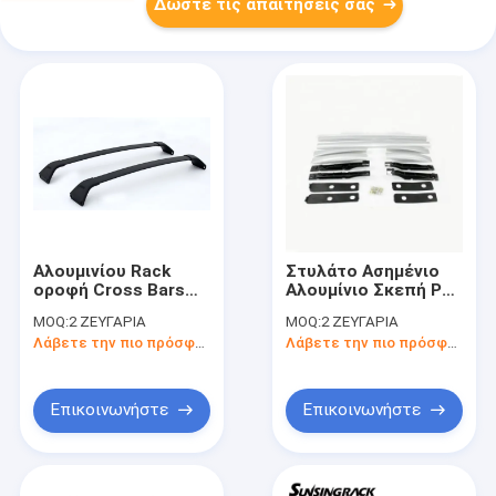
Δώστε τις απαιτήσεις σας
Αλουμινίου Rack
Στυλάτο Ασημένιο
οροφή Cross Bars
Αλουμίνιο Σκεπή Ρακ
αυτοκινητικά ράφια
Σταυροδέματα
MOQ:
2 ΖΕΥΓΑΡΙΑ
MOQ:
2 ΖΕΥΓΑΡΙΑ
οροφής για Mazda
Σιδηροτροχιές για
Λάβετε την πιο πρόσφατη τιμή
Λάβετε την πιο πρόσφατη τιμή
CX-5 νέο 2018
Mazda CX-5 νέο 2013
Επικοινωνήστε
Επικοινωνήστε