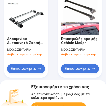
Αλουμινίου
Επικεφαλής οροφής
Αυτοκινητό Σκεπή
Cehicle Μαύρη
Ρακ Σταυροειδή
Αλουμινίου οροφή
MOQ:
2 ΖΕΥΓΑΡΙΑ
MOQ:
2 ΖΕΥΓΑΡΙΑ
ράβδοι αυτοκίνητο
Cross Bars Για
Λάβετε την πιο πρόσφατη τιμή
Λάβετε την πιο πρόσφατη τιμή
επάνω ράφι
Saturnvne 2002-2007
αποσκευών για
HUMMER
Επικοινωνήστε
Επικοινωνήστε
Εξοικονομήστε το χρόνο σας
Ας επικοινωνήσουμε μαζί σας με τα
καλύτερα προϊόντα.