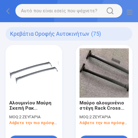
Κρεβάτια Οροφής Αυτοκινήτων
(75)
Αλουμινίου Μαύρη
Μαύρο αλουμινένιο
Σκεπή Ρακ
στέγη Rack Cross
Σταυροειδών Ράκων
Bars αυτοκίνητο
MOQ:
2 ΖΕΥΓΑΡΙΑ
MOQ:
2 ΖΕΥΓΑΡΙΑ
Σετ στέγη ράκ για
πάνω ράφι
Λάβετε την πιο πρόσφατη τιμή
Λάβετε την πιο πρόσφατη τιμή
αποσκευές Nissan
αποσκευών για
Armada 2017-2020
Nissan Kicks