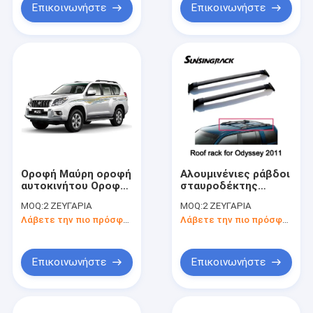
Επικοινωνήστε
Επικοινωνήστε
Οροφή Μαύρη οροφή
Αλουμινένιες ράβδοι
αυτοκινήτου Οροφή
σταυροδέκτης
αυτοκινήτου οροφή
οροφής συμβατές με
MOQ:
2 ΖΕΥΓΑΡΙΑ
MOQ:
2 ΖΕΥΓΑΡΙΑ
αποσκευών για την
την HONDA ODYSSEY
Λάβετε την πιο πρόσφατη τιμή
Λάβετε την πιο πρόσφατη τιμή
Toyota Prado
2011
Επικοινωνήστε
Επικοινωνήστε