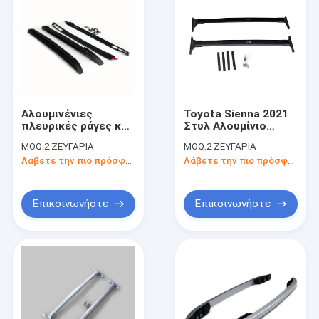
Αλουμινένιες
Toyota Sienna 2021
πλευρικές ράγες και
Στυλ Αλουμίνιο
διασταυρούμενες
Καροτσάκι
MOQ:
2 ΖΕΥΓΑΡΙΑ
MOQ:
2 ΖΕΥΓΑΡΙΑ
ράβδοι συμβατές με
Αμαξοστάσιο
Λάβετε την πιο πρόσφατη τιμή
Λάβετε την πιο πρόσφατη τιμή
την Toyota Tacoma
Σταυροδέματα OEM
Επικοινωνήστε
Επικοινωνήστε
Αρχική Σελίδα
Προϊόντα
Βίντεο