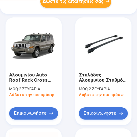
Δώστε τις απαιτήσεις σας
Αλουμινίου Auto
Στυλάδες
Roof Rack Cross
Αλουμινίου Σταθμός
Bars αυτοκίνητο
Rack Cross Bar για
MOQ:
2 ΖΕΥΓΑΡΙΑ
MOQ:
2 ΖΕΥΓΑΡΙΑ
πάνω ράφι
Toyota Sienna 2011+
Λάβετε την πιο πρόσφατη τιμή
Λάβετε την πιο πρόσφατη τιμή
αποσκευών για Jeep
Commander
Επικοινωνήστε
Επικοινωνήστε