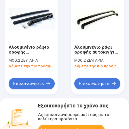
Αλουμινένιο ράφιο
Αλουμινένιο ράφι
οροφής
οροφής αυτοκινήτου
διασταυρούμενες
Cross Bars ράφι
MOQ:
2 ΖΕΥΓΑΡΙΑ
MOQ:
2 ΖΕΥΓΑΡΙΑ
ράβδοι συμβατές με
αποσκευών για
Λάβετε την πιο πρόσφατη τιμή
Λάβετε την πιο πρόσφατη τιμή
Honda Element 2003-
αυτοκίνητο για Ford
2010
Explorer 2016
Επικοινωνήστε
Επικοινωνήστε
Εξοικονομήστε το χρόνο σας
Ας επικοινωνήσουμε μαζί σας με τα
καλύτερα προϊόντα.