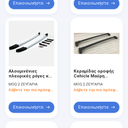
Επικοινωνήστε
Επικοινωνήστε
Αλουμινένιες
Κεραμίδας οροφής
πλευρικές ράγες και
Cehicle Μαύρη
διασταυρούμενες
Αλουμινίου
MOQ:
2 ΖΕΥΓΑΡΙΑ
MOQ:
2 ΖΕΥΓΑΡΙΑ
ράβδοι συμβατές με
Σταυροδέματα
Λάβετε την πιο πρόσφατη τιμή
Λάβετε την πιο πρόσφατη τιμή
το Ford Ranger 2012-
οροφής για Ford
2016
Explorer 2021+
Επικοινωνήστε
Επικοινωνήστε