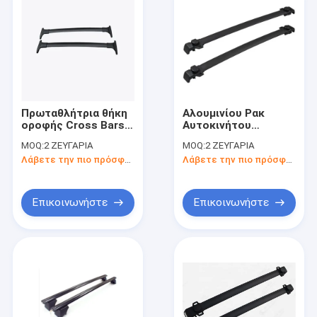
Πρωταθλήτρια θήκη
Αλουμινίου Ρακ
οροφής Cross Bars
Αυτοκινήτου
θήκη οροφής
Οροφής Cross Bars
MOQ:
2 ΖΕΥΓΑΡΙΑ
MOQ:
2 ΖΕΥΓΑΡΙΑ
αυτοκινήτου θήκη
αυτοκίνητο πάνω
Λάβετε την πιο πρόσφατη τιμή
Λάβετε την πιο πρόσφατη τιμή
αποσκευών για Ford
ράφι αποσκευών για
Ecosport 2013
Dodge Journey
2009+
Επικοινωνήστε
Επικοινωνήστε
Αρχική Σελίδα
Προϊόντα
Βίντεο