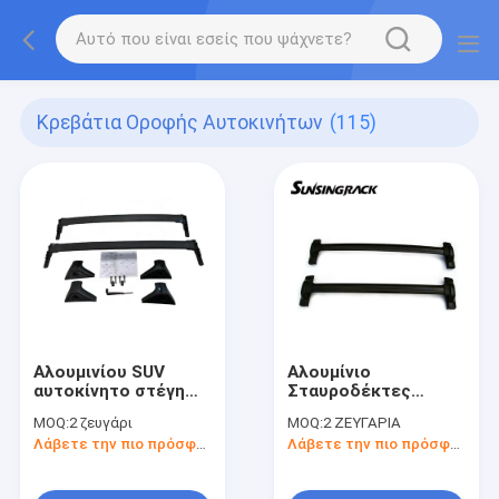
Κρεβάτια Οροφής Αυτοκινήτων
(115)
Αλουμινίου SUV
Αλουμίνιο
αυτοκίνητο στέγη
Σταυροδέκτες
ράφι πλευρική
οροφής
MOQ:
2 ζευγάρι
MOQ:
2 ΖΕΥΓΑΡΙΑ
σιδηροτροχιά Toyota
αυτοκινήτων για CRV
Λάβετε την πιο πρόσφατη τιμή
Λάβετε την πιο πρόσφατη τιμή
RAV4 2019 σε μαύρο
2007-2011