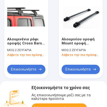
Αλουμινένιο ράφι
Αλουμινίου οροφή
οροφής Cross Bars
Mount οροφή
αυτοκινητικά ράφια
αυτοκινήτου ράφι
MOQ:
2 ΖΕΥΓΑΡΙΑ
MOQ:
2 ΖΕΥΓΑΡΙΑ
οροφής αποσκευών
αποσκευών
Λάβετε την πιο πρόσφατη τιμή
Λάβετε την πιο πρόσφατη τιμή
για Wrangler
αποθήκευση οροφής
αυτοκινήτου για
Jeep Renegade
Επικοινωνήστε
Επικοινωνήστε
Εξοικονομήστε το χρόνο σας
Ας επικοινωνήσουμε μαζί σας με τα
καλύτερα προϊόντα.