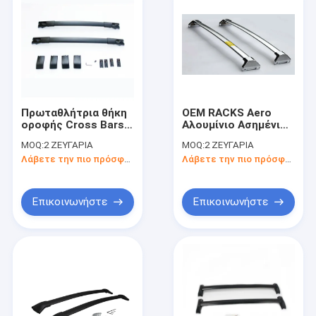
Πρωταθλήτρια θήκη
OEM RACKS Aero
οροφής Cross Bars
Αλουμίνιο Ασημένιο
θήκη οροφής
Σταυρό μπάρες
MOQ:
2 ΖΕΥΓΑΡΙΑ
MOQ:
2 ΖΕΥΓΑΡΙΑ
αυτοκινήτου θήκη
Ρακέτα οροφής για
Λάβετε την πιο πρόσφατη τιμή
Λάβετε την πιο πρόσφατη τιμή
αποσκευών για
ACURA MDX 15+
Toyota RAV4 2014+
Επικοινωνήστε
Επικοινωνήστε
Αρχική Σελίδα
Προϊόντα
Βίντεο