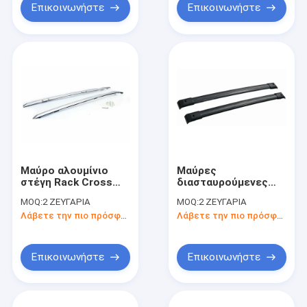
Επικοινωνήστε
Επικοινωνήστε
Μαύρο αλουμίνιο
Μαύρες
στέγη Rack Cross
διασταυρούμενες
Bar πλευρικές ράγες
ράβδοι αλουμινίου
MOQ:
2 ΖΕΥΓΑΡΙΑ
MOQ:
2 ΖΕΥΓΑΡΙΑ
συμβατό για Honda
για τα εξαρτήματα
Λάβετε την πιο πρόσφατη τιμή
Λάβετε την πιο πρόσφατη τιμή
CRV 2012+
ασφαλείας φορτίου
της Honda
Επικοινωνήστε
Επικοινωνήστε