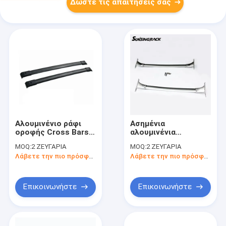
Δώστε τις απαιτήσεις σας
Αλουμινένιο ράφι
Ασημένια
οροφής Cross Bars
αλουμινένια
ράφι οροφής
στηρίγματα
MOQ:
2 ΖΕΥΓΑΡΙΑ
MOQ:
2 ΖΕΥΓΑΡΙΑ
οχήματος για HONDA
Αλουμινένιες ράβδοι
Λάβετε την πιο πρόσφατη τιμή
Λάβετε την πιο πρόσφατη τιμή
ODYSSEY 1999-2004
για το Nissan Rogue
2014
Επικοινωνήστε
Επικοινωνήστε