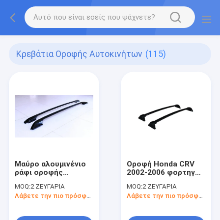
Κρεβάτια Οροφής Αυτοκινήτων
(115)
Μαύρο αλουμινένιο
Οροφή Honda CRV
ράφι οροφής
2002-2006 φορτηγό
Διασταυρούμενες
φορτίο αποσκευές
MOQ:
2 ΖΕΥΓΑΡΙΑ
MOQ:
2 ΖΕΥΓΑΡΙΑ
πλευρικές ράγες
αυτοκίνητο οροφή
Λάβετε την πιο πρόσφατη τιμή
Λάβετε την πιο πρόσφατη τιμή
συμβατές με την
ράφι σταυρόμπαρες
Toyota RAV4