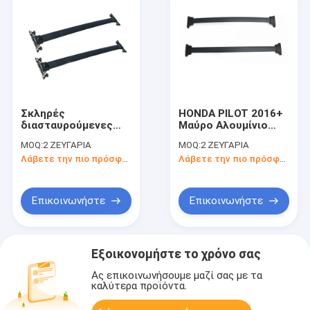
Σκληρές
HONDA PILOT 2016+
διασταυρούμενες
Μαύρο Αλουμίνιο
ράβδοι αλουμινίου
Σκεπή Ρακ
MOQ:
2 ΖΕΥΓΑΡΙΑ
MOQ:
2 ΖΕΥΓΑΡΙΑ
στην οροφή για την
Σταυροδέματα από
Λάβετε την πιο πρόσφατη τιμή
Λάβετε την πιο πρόσφατη τιμή
Honda Pilot 2009-
Sunsing
2015
Επικοινωνήστε
Επικοινωνήστε
Εξοικονομήστε το χρόνο σας
Ας επικοινωνήσουμε μαζί σας με τα
καλύτερα προϊόντα.