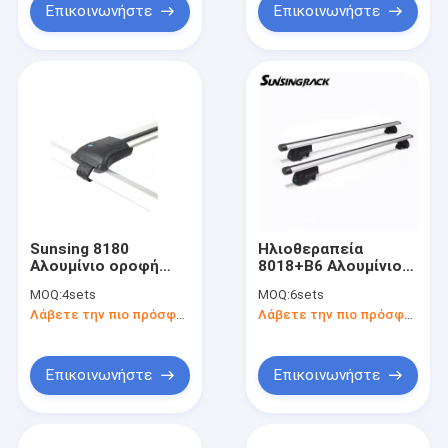
οροφή για
με κλειδαριές
Επικοινωνήστε
Επικοινωνήστε
ανυψωμένες ράγες
Sunsing 8180
Ηλιοθεραπεία
Αλουμίνιο οροφή
8018+B6 Αλουμίνιο
αυτοκινήτων
οροφή αυτοκινήτου
MOQ:
4sets
MOQ:
6sets
Σταυροδέκτες Thule
Σταυροδέματα
Λάβετε την πιο πρόσφατη τιμή
Λάβετε την πιο πρόσφατη τιμή
Design Παγκόσμια
Παγκόσμια αξεσουάρ
ανυψωμένες ράγες
Ραλίσια Μεγάλο
με κλειδαριές
σφίξιμο Ανοίγει
Προσαρμοσμένη
Αλουμίνιο οροφή
Επικοινωνήστε
Επικοινωνήστε
παραγγελία ράκες
Mount
οροφής