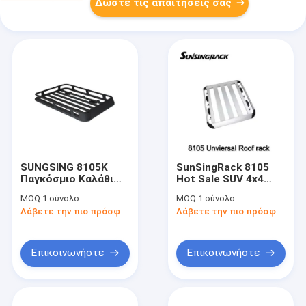
Δώστε τις απαιτήσεις σας
SUNGSING 8105K
SunSingRack 8105
Παγκόσμιο Καλάθι
Hot Sale SUV 4x4
οροφής αυτοκινήτου
Roof Mount Basket
MOQ:
1 σύνολο
MOQ:
1 σύνολο
από χάλυβα και
Ανθεκτικό
Λάβετε την πιο πρόσφατη τιμή
Λάβετε την πιο πρόσφατη τιμή
αλουμίνιο 4x4
αλουμινένιο κράμα
εξαρτήματα με
και νάιλον φορτηγό
κλειδαριά για
αποσκευών με
μεταφορά
κλειδαριές
Επικοινωνήστε
Επικοινωνήστε
αποσκευών