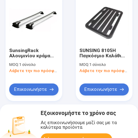
SunsingRack
SUNSING 8105H
Αλουμινίου κράμα
Παγκόσμιο Καλάθι
στέγη Rack Cross
Οροφής
MOQ:
1 σύνολο
MOQ:
1 σύνολο
Bar 4x4 Συσκευές
Αυτοκινήτου
Λάβετε την πιο πρόσφατη τιμή
Λάβετε την πιο πρόσφατη τιμή
Mount
Ανθεκτικό 4x4
Χρησιμοποιείται για
Συσκευή για Φορέα
Seltos στέγη
Αποσκευών Ταξίδι
αυτοκινήτου
Οροφή με κλειδαριές
Επικοινωνήστε
Επικοινωνήστε
Εξοικονομήστε το χρόνο σας
Ας επικοινωνήσουμε μαζί σας με τα
καλύτερα προϊόντα.