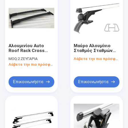
Αλουμινίου Auto
Μαύρο Αλουμίνιο
Roof Rack Cross
Σταθμός Σταθμών
Bars αυτοκίνητο
Σταθμών
MOQ:
2 ΖΕΥΓΑΡΙΑ
Λάβετε την πιο πρόσφατη τιμή
πάνω ράφι
Αυτοκινήτων για
Λάβετε την πιο πρόσφατη τιμή
αποσκευών για το
Universal sedan
Ford Escape 2013-
2019
Επικοινωνήστε
Επικοινωνήστε
Αρχική Σελίδα
Προϊόντα
Βίντεο