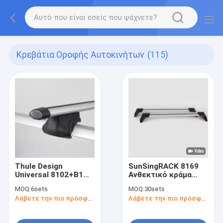
Κρεβάτια Οροφής Αυτοκινήτων
(115)
Thule Design
SunSingRACK 8169
Universal 8102+B1
Ανθεκτικό κράμα
Αλουμινίου Οβάλ
αλουμινίου 4X4
MOQ:
6sets
MOQ:
30sets
οροφή αυτοκινήτων
Σταυροβάρα
Λάβετε την πιο πρόσφατη τιμή
Λάβετε την πιο πρόσφατη τιμή
Σταυροειδή ράβδοι
Αποσκευές Σκεπή
ανθεκτικοί και
Ρακ Αυτοκινήτου
τοποθετημένοι στην
Σκεπή Εφοδιαστικό