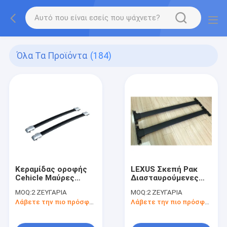
Όλα Τα Προϊόντα
(184)
Κεραμίδας οροφής
LEXUS Σκεπή Ρακ
Cehicle Μαύρες
Διασταυρούμενες
διασταυρούμενες
ράβδοι κομψό
MOQ:
2 ΖΕΥΓΑΡΙΑ
MOQ:
2 ΖΕΥΓΑΡΙΑ
ράβδοι οροφής από
αλουμίνιο Εξωτερικά
Λάβετε την πιο πρόσφατη τιμή
Λάβετε την πιο πρόσφατη τιμή
αλουμίνιο για Lexus
εξαρτήματα
GX460 2010-2019
αυτοκινήτου σε
μαύρο