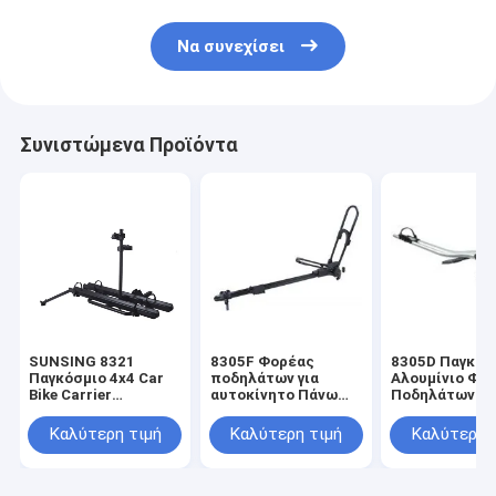
Να συνεχίσει
Συνιστώμενα Προϊόντα
SUNSING 8321
8305F Φορέας
8305D Παγκόσ
Παγκόσμιο 4x4 Car
ποδηλάτων για
Αλουμίνιο Φο
Bike Carrier
αυτοκίνητο Πάνω
Ποδηλάτων Σ
Αλουμινίου Χάλυβα
από το χάλυβα
Σκεπή
Εργασίες με
Νάιλον οροφή
Ποδηλατοσυσ
Καλύτερη τιμή
Καλύτερη τιμή
Καλύτερη 
Mountain Bike & E-
Mount Μετέφερε
για το αυτοκί
Bikes για Ταξίδια &
ένα ποδήλατο για
Το πάνω μέρο
Pick-Up μοντέλο
ταξιδιωτική
μεταφέρει 1
αποσκευή από
ποδήλατο με