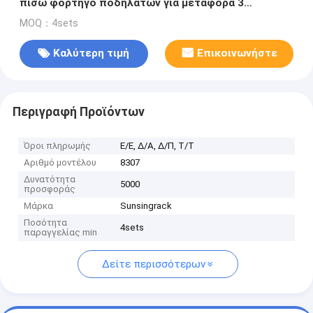
πίσω φορτηγό ποδηλάτων για μεταφορά 3
ποδηλάτων για ταξίδια ή αποσκευές
MOQ：4sets
Καλύτερη τιμή
Επικοινωνήστε
Περιγραφή Προϊόντων
Όροι πληρωμής
Ε/Ε, Δ/Α, Δ/Π, Τ/Τ
Αριθμό μοντέλου
8307
Δυνατότητα
5000
προσφοράς
Μάρκα
Sunsingrack
Ποσότητα
4sets
παραγγελίας min
Δείτε περισσότερων