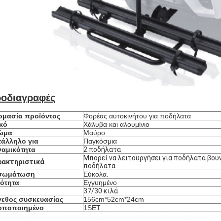
οδιαγραφές
ομασία προϊόντος
Φορέας αυτοκινήτου για ποδήλατα
κό
Χάλυβα και αλουμίνιο
ώμα
Μαύρο
τάλληλο για
Παγκόσμια
ναμικότητα
2 ποδήλατα
Μπορεί να λειτουργήσει για ποδήλατα βου
ρακτηριστικά
ποδήλατα
σωμάτωση
Εύκολα.
ιότητα
Εγγυημένο
37/30 κιλά
γεθος συσκευασίας
156cm*52cm*24cm
οποποιημένο
1SET