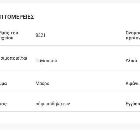
ΠΤΟΜΈΡΕΙΕΣ
θμός του
Ονομα
8321
ιχείου
προϊό
σιμοποιείται
Παγκόσμια
Υλικό
ώμα
Μαύρο
Λιμάνι
πος
ράφι ποδηλάτων
Εγγύη