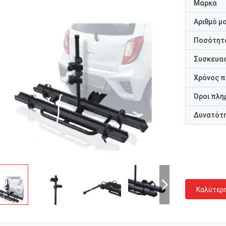
Μάρκα
Αριθμό μ
Ποσότητα
Συσκευασ
Χρόνος 
Όροι πλη
Δυνατότ
Καλύτερ