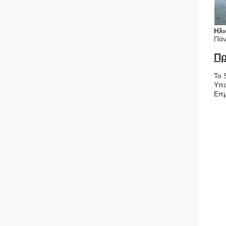
Ηλι
Πάν
Πρ
Το 
Υπο
Επ