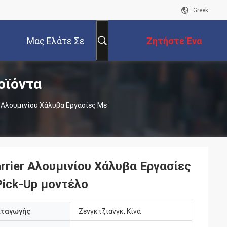
Greek
Μας Ελάτε Σε
Ζητήστε Ένα
οϊόντα
Επαφή Με
Απόσπασμα
r Αλουμινίου Χάλυβα Εργασίες Με
rrier Αλουμινίου Χάλυβα Εργασίες
 Pick-Up μοντέλο
αταγωγής
Ζενγκτζιανγκ, Κίνα