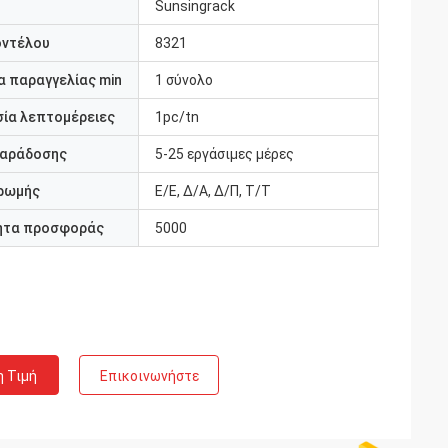
Sunsingrack
οντέλου
8321
 παραγγελίας min
1 σύνολο
ία λεπτομέρειες
1pc/tn
παράδοσης
5-25 εργάσιμες μέρες
ρωμής
Ε/Ε, Δ/Α, Δ/Π, Τ/Τ
ητα προσφοράς
5000
η Τιμή
Επικοινωνήστε