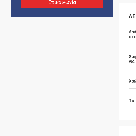
Επικοινωνία
ΛΕ
Αρι
στο
Χρη
για
Χρ
Τύ