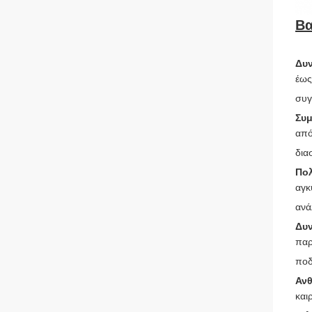
Βα
Δυν
έως
συγ
Συμ
από
δια
Πολ
αγκ
ανά
Δυ
παρ
ποδ
Ανθ
και