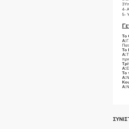
3Υπ
4- 
5- 
Γε
Το 
Α:
Γ
Πατ
Το 
Α:
T
πρι
Τρί
Α:
E
Το 
Α:
Ν
Κου
Α:
Ν
ΣΥΝΙΣ