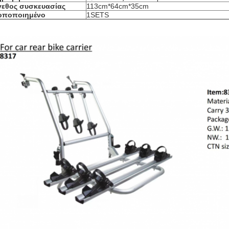
γεθος συσκευασίας
113cm*64cm*35cm
οποποιημένο
1SETS