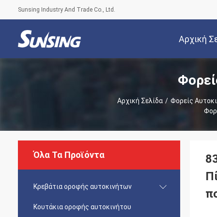
Sunsing Industry And Trade Co., Ltd.
Αρχική Σ
Φορεί
Αρχική Σελίδα
/
Φορείς Αυτοκ
Φορ
Όλα Τα Προϊόντα
8
Π
Κρεβάτια οροφής αυτοκινήτων
π
Κουτάκια οροφής αυτοκινήτου