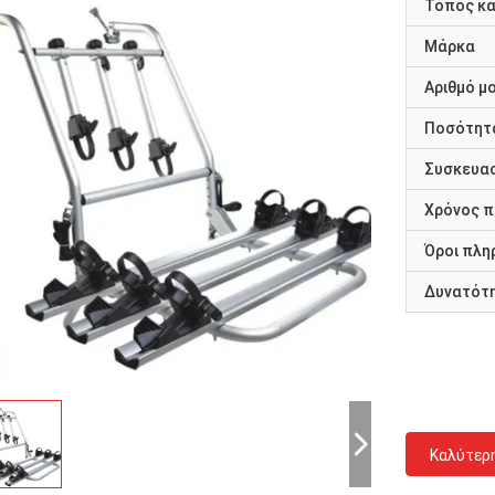
Τόπος κ
Μάρκα
Αριθμό μ
Ποσότητα
Συσκευασ
Χρόνος 
Όροι πλη
Δυνατότ
Καλύτερ