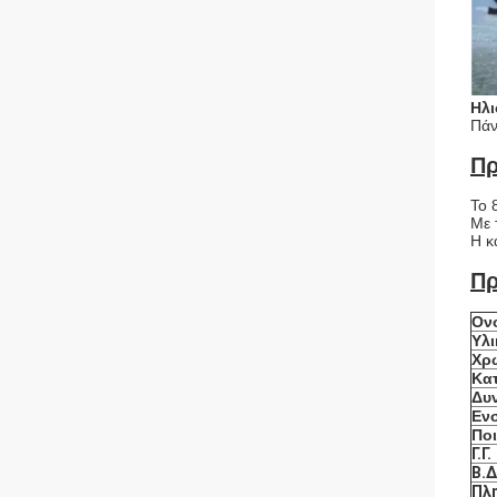
Ηλι
Πάν
Πρ
Το 
Με 
Η κ
Πρ
Ον
Υλι
Χρ
Κα
Δυ
Εν
Πο
Γ.Γ.
Β.Δ
Πλ