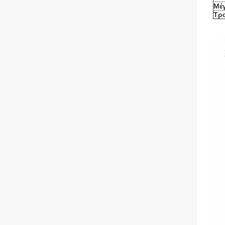
Μέ
Τρ