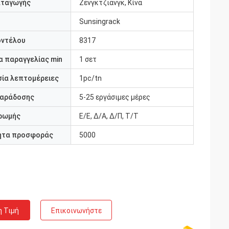
αταγωγής
Ζενγκτζιανγκ, Κίνα
Sunsingrack
οντέλου
8317
 παραγγελίας min
1 σετ
ία λεπτομέρειες
1pc/tn
παράδοσης
5-25 εργάσιμες μέρες
ρωμής
Ε/Ε, Δ/Α, Δ/Π, Τ/Τ
ητα προσφοράς
5000
η Τιμή
Επικοινωνήστε