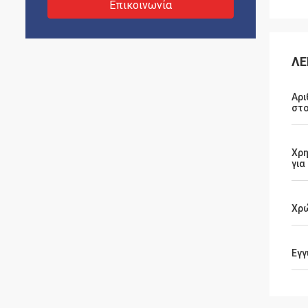
Επικοινωνία
ΛΕ
Αρι
στο
Χρη
για
Χρ
Εγγ