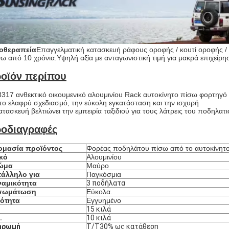
οθεραπεία
Επαγγελματική κατασκευή ράφους οροφής / κουτί οροφής /
ω από 10 χρόνια.
Υψηλή αξία με ανταγωνιστική τιμή για μακρά επιχείρη
οϊόν περίπου
8317 ανθεκτικό οικουμενικό αλουμινίου Rack αυτοκίνητο πίσω φορτηγό π
το ελαφρύ σχεδιασμό, την εύκολη εγκατάσταση και την ισχυρή
ατασκευή βελτιώνει την εμπειρία ταξιδιού για τους λάτρεις του ποδηλατ
οδιαγραφές
ομασία προϊόντος
Φορέας ποδηλάτου πίσω από το αυτοκίνητ
κό
Αλουμινίου
ώμα
Μαύρο
τάλληλο για
Παγκόσμια
ναμικότητα
3 ποδήλατα
σωμάτωση
Εύκολα.
ιότητα
Εγγυημένο
15 κιλά
.
10 κιλά
ηρωμή
Τ/Τ30% ως κατάθεση