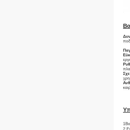
Βα
Δυν
ποδ
Πα
Εύκ
εργ
Ρυθ
πλα
Σχε
χρη
Ανθ
και
Υπ
1Βο
2.Ε