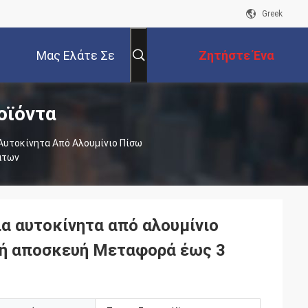
Greek
Μας Ελάτε Σε
Ζητήστε Ένα
οϊόντα
Επαφή Με
Απόσπασμα
 Αυτοκίνητα Από Αλουμίνιο Πίσω
άτων
ια αυτοκίνητα από αλουμίνιο
κή αποσκευή Μεταφορά έως 3