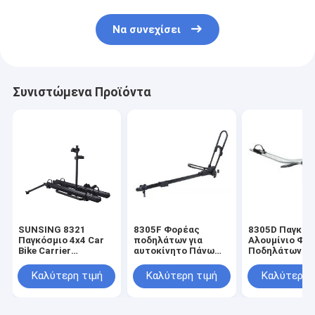
Να συνεχίσει
Συνιστώμενα Προϊόντα
SUNSING 8321
8305F Φορέας
8305D Παγκόσ
Παγκόσμιο 4x4 Car
ποδηλάτων για
Αλουμίνιο Φο
Bike Carrier
αυτοκίνητο Πάνω
Ποδηλάτων Σ
Αλουμινίου Χάλυβα
από το χάλυβα
Σκεπή
Εργασίες με
Νάιλον οροφή
Ποδηλατοσυσ
Καλύτερη τιμή
Καλύτερη τιμή
Καλύτερη 
Mountain Bike & E-
Mount Μετέφερε
για το αυτοκί
Bikes για Ταξίδια &
ένα ποδήλατο για
Το πάνω μέρο
Pick-Up μοντέλο
ταξιδιωτική
μεταφέρει 1
αποσκευή από
ποδήλατο με