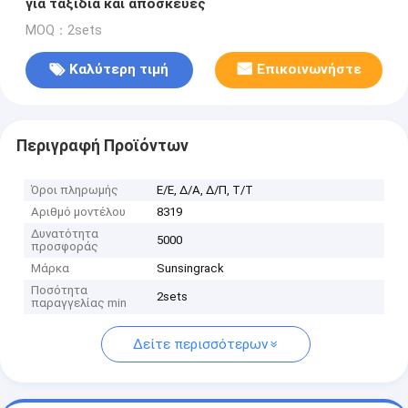
για ταξίδια και αποσκευές
MOQ：2sets
Καλύτερη τιμή
Επικοινωνήστε
Περιγραφή Προϊόντων
Όροι πληρωμής
Ε/Ε, Δ/Α, Δ/Π, Τ/Τ
Αριθμό μοντέλου
8319
Δυνατότητα
5000
προσφοράς
Μάρκα
Sunsingrack
Ποσότητα
2sets
παραγγελίας min
Δείτε περισσότερων