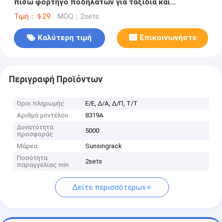
πίσω φορτηγό ποδηλάτων για ταξίδια και
αποσκευές που μεταφέρει 4 ποδήλατα
Τιμή：＄29
MOQ：2sets
Καλύτερη τιμή
Επικοινωνήστε
Περιγραφή Προϊόντων
Όροι πληρωμής
Ε/Ε, Δ/Α, Δ/Π, Τ/Τ
Αριθμό μοντέλου
8319Α
Δυνατότητα
5000
προσφοράς
Μάρκα
Sunsingrack
Ποσότητα
2sets
παραγγελίας min
Δείτε περισσότερων