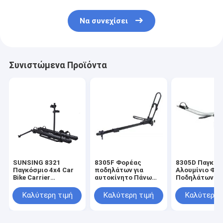
Να συνεχίσει
Συνιστώμενα Προϊόντα
SUNSING 8321
8305F Φορέας
8305D Παγκόσ
Παγκόσμιο 4x4 Car
ποδηλάτων για
Αλουμίνιο Φο
Bike Carrier
αυτοκίνητο Πάνω
Ποδηλάτων Σ
Αλουμινίου Χάλυβα
από το χάλυβα
Σκεπή
Εργασίες με
Νάιλον οροφή
Ποδηλατοσυσ
Καλύτερη τιμή
Καλύτερη τιμή
Καλύτερη 
Mountain Bike & E-
Mount Μετέφερε
για το αυτοκί
Bikes για Ταξίδια &
ένα ποδήλατο για
Το πάνω μέρο
Pick-Up μοντέλο
ταξιδιωτική
μεταφέρει 1
αποσκευή από
ποδήλατο με