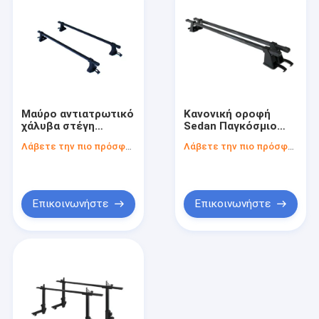
Μαύρο αντιατρωτικό
Κανονική οροφή
χάλυβα στέγη
Sedan Παγκόσμιο
ράφους
Αντι-Slip Αλουμινίου
Λάβετε την πιο πρόσφατη τιμή
Λάβετε την πιο πρόσφατη τιμή
διασταυρούμενες
Σύνθετο οροφή Rack
ράβδους Αυτοκίνητο
Cross Bar
στέγη ράφους για
Universal sedan
Επικοινωνήστε
Επικοινωνήστε
Αρχική Σελίδα
Προϊόντα
Βίντεο