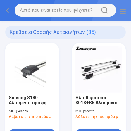
Κρεβάτια Οροφής Αυτοκινήτων
(35)
Sunsing 8180
Ηλιοθεραπεία
Αλουμίνιο οροφή
8018+B6 Αλουμίνιο
αυτοκινήτων
οροφή αυτοκινήτου
MOQ:
4sets
MOQ:
6sets
Σταυροδέκτες Thule
Σταυροδέματα
Λάβετε την πιο πρόσφατη τιμή
Λάβετε την πιο πρόσφατη τιμή
Design Παγκόσμια
Παγκόσμια αξεσουάρ
ανυψωμένες ράγες
Ραλίσια Μεγάλο
με κλειδαριές
σφίξιμο Ανοίγει