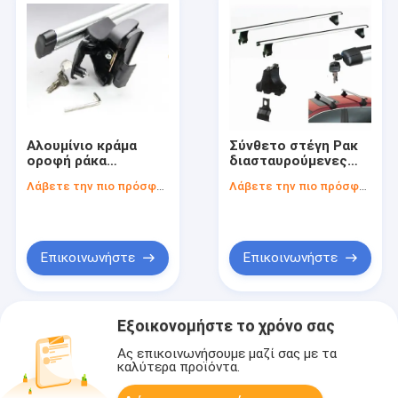
Αλουμίνιο κράμα
Σύνθετο στέγη Ρακ
οροφή ράκα
διασταυρούμενες
διασταυρούμενες
ράβδους κλειδαριές
Λάβετε την πιο πρόσφατη τιμή
Λάβετε την πιο πρόσφατη τιμή
ράβδοι που
κλειδαριές για
χρησιμοποιούνται
αυτοκίνητα χωρίς
για αυτοκίνητο
ράγες στην οροφή
χωρίς ράγες στην
οροφή
Επικοινωνήστε
Επικοινωνήστε
Εξοικονομήστε το χρόνο σας
Ας επικοινωνήσουμε μαζί σας με τα
καλύτερα προϊόντα.