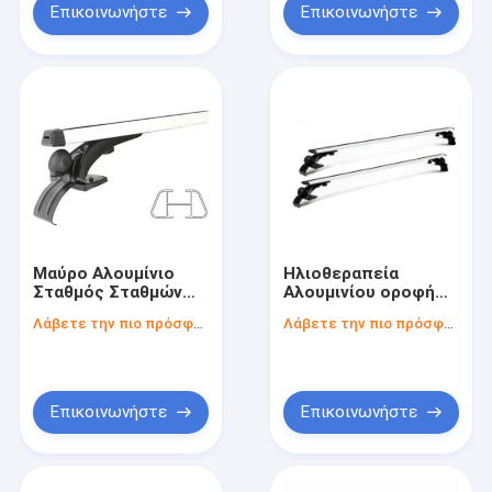
Προσαρμοσμένη
Αλουμίνιο οροφή
Επικοινωνήστε
Επικοινωνήστε
παραγγελία ράκες
Mount
οροφής
Μαύρο Αλουμίνιο
Ηλιοθεραπεία
Σταθμός Σταθμών
Αλουμινίου οροφή
Σταθμών
αυτοκινήτου
Λάβετε την πιο πρόσφατη τιμή
Λάβετε την πιο πρόσφατη τιμή
Αυτοκινήτων για
Σταυροκόμβες
Universal sedan
Παγκόσμια οροφή
Mount Racks
αυτοκινήτου
Επικοινωνήστε
Επικοινωνήστε