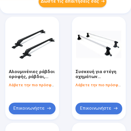
Δώστε τις απαιτήσεις σας
Αλουμινένιες ράβδοι
Συσκευή για στέγη
οροφής, ράβδοι,
οχημάτων
ρυθμιζόμενα σε όλα
Πανεπιστημιακό
Λάβετε την πιο πρόσφατη τιμή
Λάβετε την πιο πρόσφατη τιμή
τα αυτοκίνητα.
Αλουμίνιο
τετραγωνικές
ράβδους Συσκευή
για στέγη
αυτοκινήτων
Επικοινωνήστε
Επικοινωνήστε