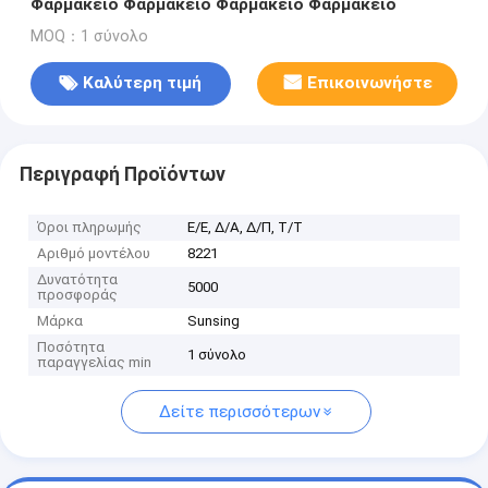
Φαρμακείο Φαρμακείο Φαρμακείο Φαρμακείο
MOQ：1 σύνολο
Καλύτερη τιμή
Επικοινωνήστε
Περιγραφή Προϊόντων
Όροι πληρωμής
Ε/Ε, Δ/Α, Δ/Π, Τ/Τ
Αριθμό μοντέλου
8221
Δυνατότητα
5000
προσφοράς
Μάρκα
Sunsing
Ποσότητα
1 σύνολο
παραγγελίας min
Δείτε περισσότερων