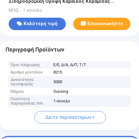
Σιδηροδρομική Οροφή Καραϊκός Κεραμίδας
Κεραμίδας Μεταφοράς Υψηλής Απόδοσης 4x4
MOQ：1 σύνολο
Συσκευές
Καλύτερη τιμή
Επικοινωνήστε
Περιγραφή Προϊόντων
Όροι πληρωμής
Ε/Ε, Δ/Α, Δ/Π, Τ/Τ
Αριθμό μοντέλου
8215
Δυνατότητα
5000
προσφοράς
Μάρκα
Sunsing
Ποσότητα
1 σύνολο
παραγγελίας min
Δείτε περισσότερων