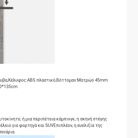
άλυβα,Κέλυφος:ABS πλαστικό,Βόττομαν:Ματρώο 45mm
00*135cm
υτοκίνητο, ή μια περιπέτεια κάμπινγκ, η σκηνή στέγης
τέλειο για φορτηγά και SUVΕπιπλέον, η ευελιξία της
σενάρια.