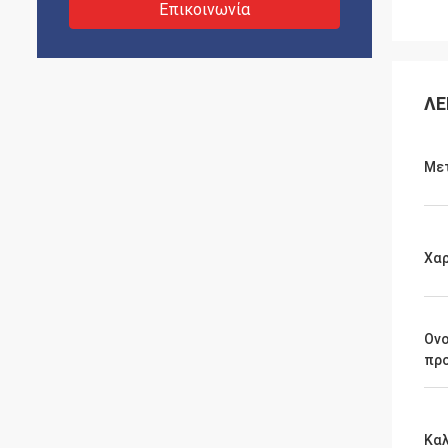
Επικοινωνία
ΛΕ
Με
Χαρ
Ον
πρ
Καλ