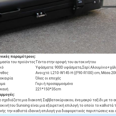
νικές παραμέτρους:
μασία του προϊόντος
Τέντα στην οροφή του αυτοκινήτου
κό
Υφάσματα: 900D υφάσματα,Σερί:Αλουμίνιο+χ
γεθος
Ανοιχτό: L210-W145-H ((F90-R100) cm, Μέσα 2
οκαιρία
Όλες οι εποχές
ώμα
Γκρι ή προσαρμοσμένο
κευή
221*150*35cm
αρμογές:
ε σχεδιάζετε μια διακοπή Σαββατοκύριακου, ένα μακρύ ταξίδι με το α
οκινήτου Sunsing είναι μια εξαιρετική επιλογή.το οποίο το καθιστά 
νής την καθιστά ιδανική επιλογή για διαφορετικές περιπτώσεις και 