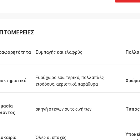
ΠΤΟΜΈΡΕΙΕΣ
ταφορητότητα
Συμπαγής και ελαφρύς
Πολλα
Ευρύχωρο εσωτερικό, πολλαπλές
ακτηριστικά
Χρώμα
εισόδους, αεριστικά παράθυρα
ομασία
σκηνή στεγών αυτοκινήτων
Τύπος
οϊόντος
Υποκε
οκαιρία
Όλες οι εποχές