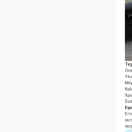
Τεχ
Ονο
Υλι
Μέ
Καλ
Χρ
Συσ
Εφ
Είτ
αυτ
σκη