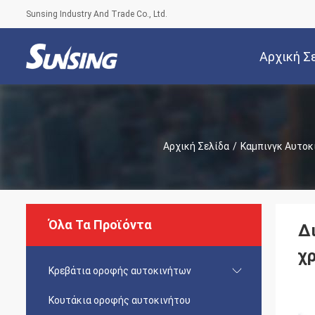
Sunsing Industry And Trade Co., Ltd.
Αρχική Σ
Αρχική Σελίδα
/
Καμπινγκ Αυτοκ
Όλα Τα Προϊόντα
Δ
χ
Κρεβάτια οροφής αυτοκινήτων
Κουτάκια οροφής αυτοκινήτου