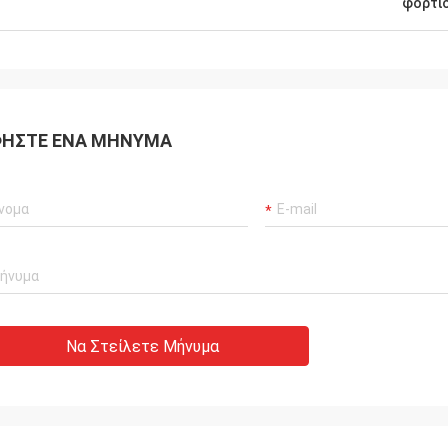
φορτί
ΉΣΤΕ ΈΝΑ ΜΉΝΥΜΑ
Να Στείλετε Μήνυμα