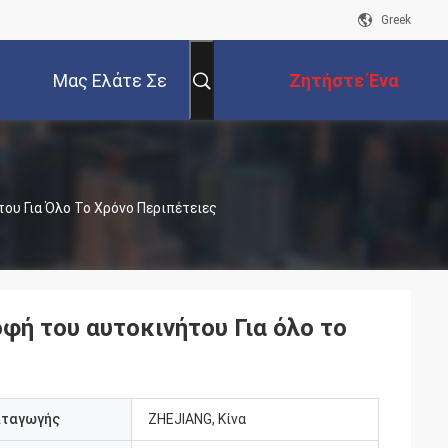
Greek
Μας Ελάτε Σε
Ζητήστε Ένα
Επαφή Με
Απόσπασμα
ου Για Όλο Το Χρόνο Περιπέτειες
φή του αυτοκινήτου Για όλο το
αταγωγής
ZHEJIANG, Κίνα