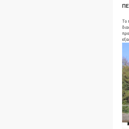
ΠΕ
Το 
δια
προ
εξα