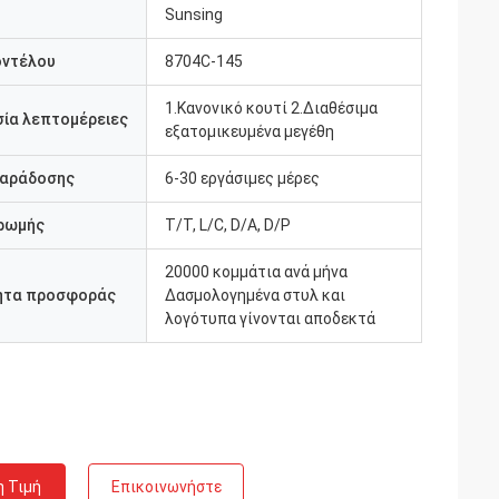
Sunsing
οντέλου
8704C-145
1.Κανονικό κουτί 2.Διαθέσιμα
ία λεπτομέρειες
εξατομικευμένα μεγέθη
παράδοσης
6-30 εργάσιμες μέρες
ρωμής
Τ/Τ, L/C, D/A, D/P
20000 κομμάτια ανά μήνα
ητα προσφοράς
Δασμολογημένα στυλ και
λογότυπα γίνονται αποδεκτά
η Τιμή
Επικοινωνήστε