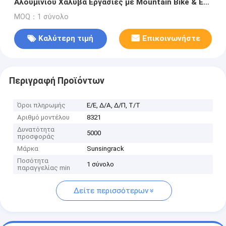
Αλουμινίου Χάλυβα Εργασίες με Mountain Bike & E-
Bikes για Ταξίδια & Pick-Up μοντέλο
MOQ：1 σύνολο
Καλύτερη τιμή
Επικοινωνήστε
Περιγραφή Προϊόντων
Όροι πληρωμής
Ε/Ε, Δ/Α, Δ/Π, Τ/Τ
Αριθμό μοντέλου
8321
Δυνατότητα
5000
προσφοράς
Μάρκα
Sunsingrack
Ποσότητα
1 σύνολο
παραγγελίας min
Δείτε περισσότερων