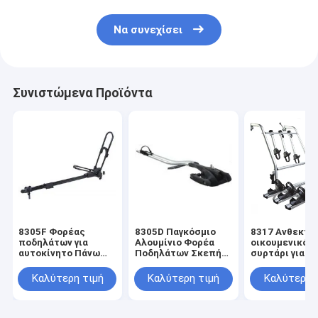
Να συνεχίσει
Συνιστώμενα Προϊόντα
8305F Φορέας
8305D Παγκόσμιο
8317 Ανθεκτι
ποδηλάτων για
Αλουμίνιο Φορέα
οικουμενικός
αυτοκίνητο Πάνω
Ποδηλάτων Σκεπή
συρτάρι για
από το χάλυβα
Σκεπή
αυτοκίνητα α
Νάιλον οροφή
Ποδηλατοσυσκευή
αλουμίνιο Πί
Καλύτερη τιμή
Καλύτερη τιμή
Καλύτερη 
Mount Μετέφερε
για το αυτοκίνητο
φορτηγό ποδ
ένα ποδήλατο για
Το πάνω μέρος
για ταξιδιωτι
ταξιδιωτική
μεταφέρει 1
αποσκευή
αποσκευή από
ποδήλατο με
Μεταφορά έω