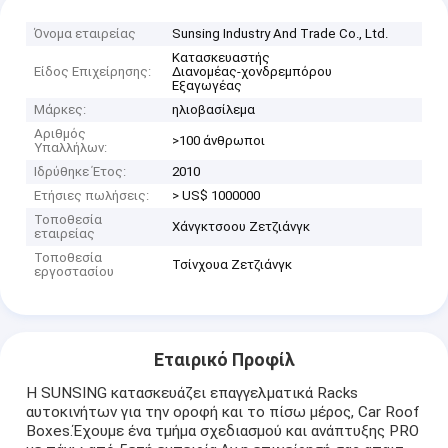
Όνομα εταιρείας
Sunsing Industry And Trade Co., Ltd.
Κατασκευαστής
Είδος Επιχείρησης:
Διανομέας-χονδρεμπόρου
Εξαγωγέας
Μάρκες:
ηλιοβασίλεμα
Αριθμός
>100 άνθρωποι
Υπαλλήλων:
Ιδρύθηκε Έτος:
2010
Ετήσιες πωλήσεις:
> US$ 1000000
Τοποθεσία
Χάνγκτσοου Ζετζιάνγκ
εταιρείας
Τοποθεσία
Τσίνχουα Ζετζιάνγκ
εργοστασίου
Εταιρικό Προφίλ
Η SUNSING κατασκευάζει επαγγελματικά Racks
αυτοκινήτων για την οροφή και το πίσω μέρος, Car Roof
Boxes.Έχουμε ένα τμήμα σχεδιασμού και ανάπτυξης PRO