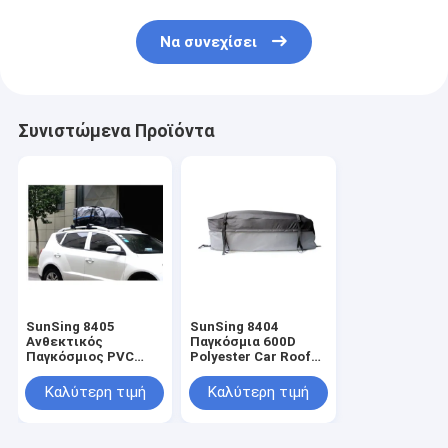
Να συνεχίσει
Συνιστώμενα Προϊόντα
SunSing 8405
SunSing 8404
Ανθεκτικός
Παγκόσμια 600D
Παγκόσμιος PVC
Polyester Car Roof
Καθαριούλης Τάκος
Bag συμβατή με
Οδικής Οροφής
προσαρμόσιμο
Καλύτερη τιμή
Καλύτερη τιμή
100% Αδιάβροχος
λογότυπο
συμβατός με
Custom Logo