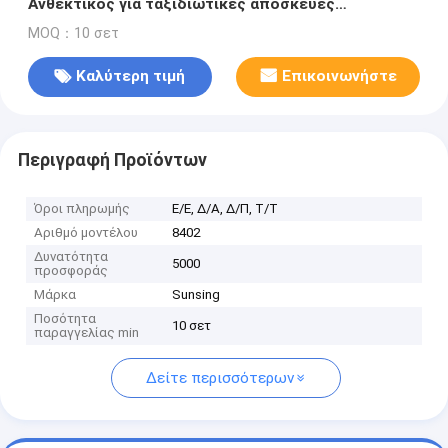
Ανθεκτικός για ταξιδιωτικές αποσκευές
Χρησιμοποιείται για τοίχους αυτοκινήτων
MOQ：10 σετ
Καλύτερη τιμή
Επικοινωνήστε
Περιγραφή Προϊόντων
Όροι πληρωμής
Ε/Ε, Δ/Α, Δ/Π, Τ/Τ
Αριθμό μοντέλου
8402
Δυνατότητα
5000
προσφοράς
Μάρκα
Sunsing
Ποσότητα
10 σετ
παραγγελίας min
Δείτε περισσότερων